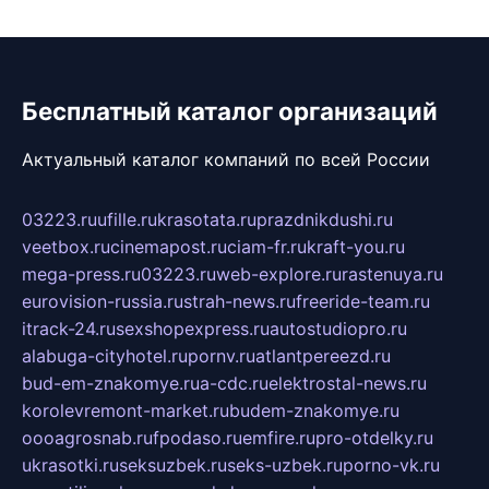
Бесплатный каталог организаций
Актуальный каталог компаний по всей России
03223.ru
ufille.ru
krasotata.ru
prazdnikdushi.ru
veetbox.ru
cinemapost.ru
ciam-fr.ru
kraft-you.ru
mega-press.ru
03223.ru
web-explore.ru
rastenuya.ru
eurovision-russia.ru
strah-news.ru
freeride-team.ru
itrack-24.ru
sexshopexpress.ru
autostudiopro.ru
alabuga-cityhotel.ru
pornv.ru
atlantpereezd.ru
bud-em-znakomye.ru
a-cdc.ru
elektrostal-news.ru
korolevremont-market.ru
budem-znakomye.ru
oooagrosnab.ru
fpodaso.ru
emfire.ru
pro-otdelky.ru
ukrasotki.ru
seksuzbek.ru
seks-uzbek.ru
porno-vk.ru