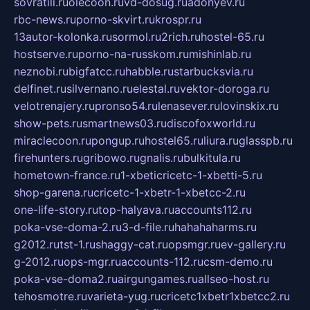
sovratili.ru
olecoon.ru
vd-dosug.ru
adonyev.ru
rbc-news.ru
porno-skvirt.ru
krospr.ru
13autor-kolonka.ru
sormol.ru
2rich.ru
hostel-65.ru
hostserve.ru
porno-na-russkom.ru
mishinlab.ru
neznobi.ru
bigfatcc.ru
habble.ru
starbucksvia.ru
delfinet.ru
silvernano.ru
elestal.ru
vektor-doroga.ru
velotrenajery.ru
pronso54.ru
lenasever.ru
lovinskix.ru
show-pets.ru
smartnews03.ru
discofoxworld.ru
miraclecoon.ru
pongup.ru
hostel65.ru
liura.ru
glasspb.ru
firehunters.ru
gribowo.ru
gnalis.ru
bulkitula.ru
hometown-france.ru
1-xbeticricetc-1-xbetti-5.ru
shop-garena.ru
cricetc-1-xbetr-1-xbetcc-2.ru
one-life-story.ru
top-halyava.ru
accounts112.ru
poka-vse-doma-2.ru
3-d-file.ru
hahahaharms.ru
g2012.ru
tst-1.ru
shaggy-cat.ru
opsmgr.ru
ev-gallery.ru
g-2012.ru
ops-mgr.ru
accounts-112.ru
csm-demo.ru
poka-vse-doma2.ru
airgungames.ru
allseo-host.ru
tehosmotre.ru
varieta-yug.ru
cricetc1xbetr1xbetcc2.ru