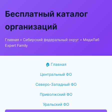
Бесплатный каталог
организаций
Главная
»
Сибирский федеральный округ
» МедиЛаб
Expert Family
🏠 Главная
Центральный ФО
Северо-Западный ФО
Приволжский ФО
Уральский ФО