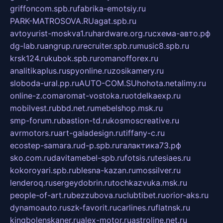
griffoncom.spb.ru
fabrika-emotsiy.ru
PARK-MATROSOVA.RU
agat.spb.ru
avtoyurist-moskva1.ru
hardware.org.ru
схема-авто.рф
dg-lab.ru
angrup.ru
recruiter.spb.ru
music8.spb.ru
krsk124.ru
kubok.spb.ru
romanofforex.ru
analitikaplus.ru
spyonline.ru
zosikamery.ru
sloboda-ural.pp.ru
AUTO-COM.SU
hohota.net
alimy.ru
online-z.com
aromat-vostoka.ru
otdelkaexp.ru
mobilvest.ru
bbd.net.ru
mebelshop.msk.ru
smp-forum.ru
bastion-td.ru
kosmoscreative.ru
avrmotors.ru
art-galadesign.ru
tiffany-c.ru
ecostep-samara.ru
d-p.spb.ru
галактика73.рф
sko.com.ru
davitamebel-spb.ru
fotsis.ru
tesiaes.ru
kokoroyari.spb.ru
blesna-kazan.ru
mossilver.ru
lenderoq.ru
sergeydobrin.ru
tochkazvuka.msk.ru
people-of-art.ru
bezzubova.ru
clubtibet.ru
orior-aks.ru
dynamoauto.ru
szk-favorit.ru
carlines.ru
flatnsk.ru
kingbolenskaner.ru
alex-motor.ru
astroline.net.ru