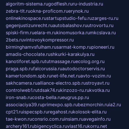
algoritm-sistema.ru
godflesh.ru
ru-industria.ru
zebra-tlt.ru
okna-proficom.ru
erynok.ru
onlinekinospace.ru
startupstudio-fefu.ru
zarges-ru.ru
gegenjustizunrecht.ru
autobalashov.ru
utrovortu.ru
spiski-firm.ru
elara-m.ru
kinomusorka.ru
mkcslava.ru
2bets.ru
vintovoykompressor.ru
birminghamvsfulham.ru
sarmat-komp.ru
pioneeri.ru
amadis-chocolate.ru
shkurki-karakulya.ru
kanotiforet.spb.ru
tutmassage.ru
ecolog.org.ru
praga.spb.ru
falcorussia.ru
autodoctorservis.ru
kamertondom.spb.ru
net-life.net.ru
avto-vozim.ru
sakhcamera.ru
alliance-electro.spb.ru
stroyavt.ru
controlweb1.ru
tdsak74.ru
kinzozo-ru.ru
kvotka.ru
iron-snab.ru
costa-bella.ru
eugrus.pp.ru
associaciya39.ru
primexpo.spb.ru
bezmorchin.ru
ia2.ru
cpt21.ru
ispecspb.ru
regahost.ru
kolosok-elita.ru
tae-kwon.ru
consrio.com.ru
insiam.ru
avegainfo.ru
archery161.ru
bigencyclica.ru
vlast16.ru
korru.net