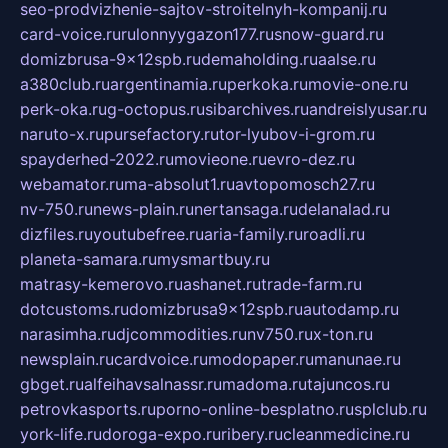
seo-prodvizhenie-sajtov-stroitelnyh-kompanij.ru
card-voice.ru
rulonnyygazon177.ru
snow-guard.ru
domizbrusa-9x12spb.ru
demaholding.ru
aalse.ru
a380club.ru
argentinamia.ru
perkoka.ru
movie-one.ru
perk-oka.ru
g-octopus.ru
sibarchives.ru
andreislyusar.ru
naruto-x.ru
pursefactory.ru
tor-lyubov-i-grom.ru
spayderhed-2022.ru
movieone.ru
evro-dez.ru
webamator.ru
ma-absolut1.ru
avtopomosch27.ru
nv-750.ru
news-plain.ru
nertansaga.ru
delanalad.ru
dizfiles.ru
youtubefree.ru
aria-family.ru
roadli.ru
planeta-samara.ru
mysmartbuy.ru
matrasy-kemerovo.ru
ashanet.ru
trade-farm.ru
dotcustoms.ru
domizbrusa9x12spb.ru
autodamp.ru
narasimha.ru
djcommodities.ru
nv750.ru
x-ton.ru
newsplain.ru
cardvoice.ru
modopaper.ru
manunae.ru
gbget.ru
alfeihavsalnassr.ru
madoma.ru
tajuncos.ru
petrovkasports.ru
porno-online-besplatno.ru
splclub.ru
york-life.ru
doroga-expo.ru
ribery.ru
cleanmedicine.ru