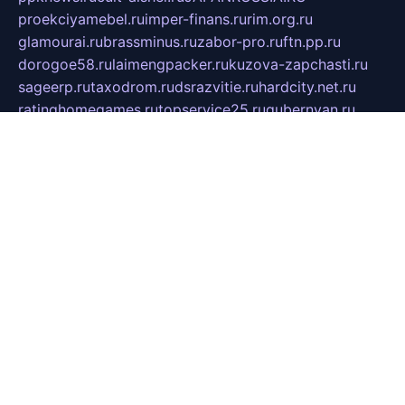
proekciyamebel.ru
imper-finans.ru
rim.org.ru
glamourai.ru
brassminus.ru
zabor-pro.ru
ftn.pp.ru
dorogoe58.ru
laimengpacker.ru
kuzova-zapchasti.ru
sageerp.ru
taxodrom.ru
dsrazvitie.ru
hardcity.net.ru
ratinghomegames.ru
topservice25.ru
gubernyan.ru
gtglasslined.ru
ii4.ru
tssport.spb.ru
andorra24.com
blackwallstreet.ru
oboimos.ru
optim-doors.com.ru
ikuch.ru
nycr.org.ru
npa21.ru
vremya-ch.spb.ru
desert000.ru
ivtorgi.ru
ifiori.ru
catalog-statei.ru
dcv.org.ru
spetsmaster174.ru
ipkameryhiseeu.ru
dum26.ru
ruspol.spb.ru
fr-opendp.ru
kam-solnyshko.ru
cheyenne-arapaho.ru
sevzapmetal.spb.ru
ted-lapidus.spb.ru
parasite-eliminator.ru
sigma-complete.ru
modernworld.ru
dama-moda.ru
eholot-group.ru
sk-nvkz.ru
DRONGOLD.RU
democratia2.ru
i-farmer.ru
mass-sport.org
jablonex.spb.ru
bookmess.ru
linkword.ru
refineua.com.ru
cs-spec.net.ru
altay-mebel.ru