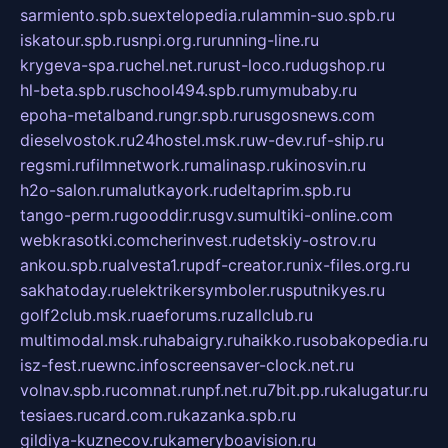
sarmiento.spb.su
extelopedia.ru
lammin-suo.spb.ru
iskatour.spb.ru
snpi.org.ru
running-line.ru
krygeva-spa.ru
chel.net.ru
rust-loco.ru
dugshop.ru
hl-beta.spb.ru
school494.spb.ru
mymubaby.ru
epoha-metalband.ru
ngr.spb.ru
rusgosnews.com
dieselvostok.ru
24hostel.msk.ru
w-dev.ru
f-ship.ru
regsmi.ru
filmnetwork.ru
malinasp.ru
kinosvin.ru
h2o-salon.ru
malutkayork.ru
deltaprim.spb.ru
tango-perm.ru
gooddir.ru
sgv.su
multiki-online.com
webkrasotki.com
cherinvest.ru
detskiy-ostrov.ru
ankou.spb.ru
alvesta1.ru
pdf-creator.ru
nix-files.org.ru
sakhatoday.ru
elektrikersymboler.ru
sputnikyes.ru
golf2club.msk.ru
aeforums.ru
zallclub.ru
multimodal.msk.ru
habaigry.ru
haikko.ru
sobakopedia.ru
isz-fest.ru
ewnc.info
screensaver-clock.net.ru
volnav.spb.ru
comnat.ru
npf.net.ru
7bit.pp.ru
kalugatur.ru
tesiaes.ru
card.com.ru
kazanka.spb.ru
gildiya-kuznecov.ru
kameryboavision.ru