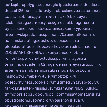
act1.spb.ru
polyglot.com.ru
gidlipetsk.ru
ooo-driada.ru
detsad125.ru
mir-zdoroviya.ru
bruslanovo.ru
siterem.ru
council.spb.ru
лодкипатриот.рф
kafekolizey.ru
iclub.net.ru
gazon-easy.ru
sugarepilekb.ru
grinox.ru
pylesostineco.ru
msts-ozarenie.ru
kameryjooan.ru
artemovskij.ru
dopler.spb.ru
aid70.ru
metall-perm.ru
ndm.msk.ru
ratingzooshop.ru
apiaccess.ru
globalautotrade.info
bezverhovskoe.ru
drsschool.ru
ZOOSMART.SPB.RU
dalakony.ru
medikijob.ru
remontt.spb.ru
photostudia.spb.ru
myragon.ru
terramia.ru
academy62.ru
gardengallereya.ru
rti.com.ru
artem-news.ru
biserinca.ru
krasnodarkurort.com
imshowtv.ru
mebel-v-tule.ru
mobtopik.ru
pcsecurity.net.ru
tool-sib.ru
multimetrunit.ru
sp-tour.ru
fan-cs.ru
santeh-russia.ru
symbian9.net.ru
DSHAIR.RU
tmmotors.spb.ru
xjocuricopii.com
musavtomat.msk.ru
obustrojdom.ru
sovetcik.ru
ybaranovskaya.ru
ppknews.ru
cult-alshei.ru
JAPANRUSSIA.RU