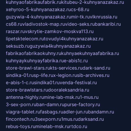
kuhnyaofabrikaufabrik.ru
kitubeu-2-kuhnyanazakaz.ru
xehyroo-5-kuhnyanazakaz.ru
cs-68.ru
guzywia-4-kuhnyanazakaz.ru
mir-tk.ru
vlknrussia.ru
cs68.ru
vladivostok-map.ru
video-seks.ru
bankaribi.ru
raszar.ru
vskrytie-zamkov-moskva113.ru
lipetsktelecom.ru
tovudyi4kuhnyanazakaz.ru
seksuzb.ru
guzywia4kuhnyanazakaz.ru
fabrikaofabrikaokuhny.ru
kuhnyaekuhnyaafabrika.ru
kuhnyaykuhnyayfabrika.ru
e-abis1c.ru
store-brawl-stars.ru
kts-services.ru
dark-sand.ru
sindika-01.ru
sp-life.ru
x-legion.ru
sib-archives.ru
e-abis-1-c.ru
sindika01.ru
venda-festival.ru
store-brawlstars.ru
dooraleksandria.ru
antenna-highly.ru
mine-lab-msk.ru
1-mus.ru
3-sex-porn.ru
ban-damn.ru
purse-factory.ru
viagra-tablet.ru
fasbags.ru
adler-jun.ru
bandamn.ru
fincontech.ru
3sexporn.ru
1mus.ru
darksand.ru
rebus-toys.ru
minelab-msk.ru
rtdco.ru