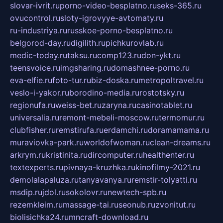
slovar-ivrit.ru
porno-video-besplatno.ru
seks-365.ru
ovucontrol.ru
sloty-igrovyye-avtomaty.ru
ru-industriya.ru
russkoe-porno-besplatno.ru
belgorod-day.ru
digilith.ru
pichkurovlab.ru
medic-today.ru
taksu.ru
comp123.ru
don-ykt.ru
teensvoice.ru
imgsharing.ru
domashnee-porno.ru
eva-elfie.ru
foto-tur.ru
biz-doska.ru
metropoltravel.ru
veslo-i-yakor.ru
borodino-media.ru
rostotsky.ru
regionufa.ru
weiss-bet.ru
zaryna.ru
casinotablet.ru
universalia.ru
remont-mebeli-moscow.ru
termomur.ru
clubfisher.ru
remstirufa.ru
erdamchi.ru
doramamama.ru
muraviovka-park.ru
worldofwoman.ru
clean-dreams.ru
arkrym.ru
kristinita.ru
dircomputer.ru
healthenter.ru
textexperts.ru
pivnaya-kruzhka.ru
kinofilmy-2021.ru
demolalapaluza.ru
tanyavanya.ru
remstir-tolyatti.ru
msdip.ru
jdol.ru
sokolovr.ru
newtech-spb.ru
rezemkleim.ru
massage-tai.ru
seonub.ru
zvonitut.ru
biolisichka24.ru
mncraft-download.ru