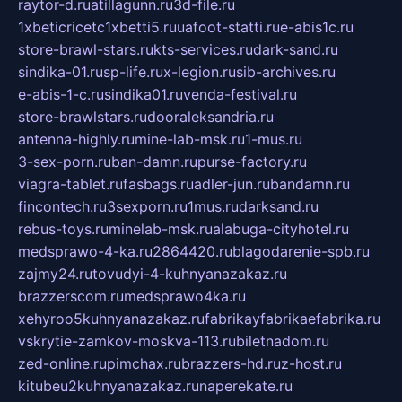
raytor-d.ru
atillagunn.ru
3d-file.ru
1xbeticricetc1xbetti5.ru
uafoot-statti.ru
e-abis1c.ru
store-brawl-stars.ru
kts-services.ru
dark-sand.ru
sindika-01.ru
sp-life.ru
x-legion.ru
sib-archives.ru
e-abis-1-c.ru
sindika01.ru
venda-festival.ru
store-brawlstars.ru
dooraleksandria.ru
antenna-highly.ru
mine-lab-msk.ru
1-mus.ru
3-sex-porn.ru
ban-damn.ru
purse-factory.ru
viagra-tablet.ru
fasbags.ru
adler-jun.ru
bandamn.ru
fincontech.ru
3sexporn.ru
1mus.ru
darksand.ru
rebus-toys.ru
minelab-msk.ru
alabuga-cityhotel.ru
medsprawo-4-ka.ru
2864420.ru
blagodarenie-spb.ru
zajmy24.ru
tovudyi-4-kuhnyanazakaz.ru
brazzerscom.ru
medsprawo4ka.ru
xehyroo5kuhnyanazakaz.ru
fabrikayfabrikaefabrika.ru
vskrytie-zamkov-moskva-113.ru
biletnadom.ru
zed-online.ru
pimchax.ru
brazzers-hd.ru
z-host.ru
kitubeu2kuhnyanazakaz.ru
naperekate.ru