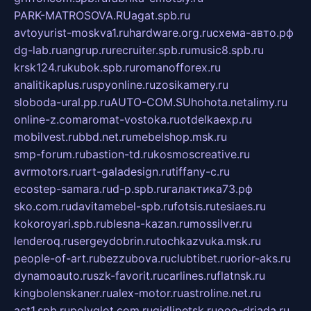
PARK-MATROSOVA.RU
agat.spb.ru
avtoyurist-moskva1.ru
hardware.org.ru
схема-авто.рф
dg-lab.ru
angrup.ru
recruiter.spb.ru
music8.spb.ru
krsk124.ru
kubok.spb.ru
romanofforex.ru
analitikaplus.ru
spyonline.ru
zosikamery.ru
sloboda-ural.pp.ru
AUTO-COM.SU
hohota.net
alimy.ru
online-z.com
aromat-vostoka.ru
otdelkaexp.ru
mobilvest.ru
bbd.net.ru
mebelshop.msk.ru
smp-forum.ru
bastion-td.ru
kosmoscreative.ru
avrmotors.ru
art-galadesign.ru
tiffany-c.ru
ecostep-samara.ru
d-p.spb.ru
галактика73.рф
sko.com.ru
davitamebel-spb.ru
fotsis.ru
tesiaes.ru
kokoroyari.spb.ru
blesna-kazan.ru
mossilver.ru
lenderoq.ru
sergeydobrin.ru
tochkazvuka.msk.ru
people-of-art.ru
bezzubova.ru
clubtibet.ru
orior-aks.ru
dynamoauto.ru
szk-favorit.ru
carlines.ru
flatnsk.ru
kingbolenskaner.ru
alex-motor.ru
astroline.net.ru
act1.spb.ru
polyglot.com.ru
gidlipetsk.ru
ooo-driada.ru