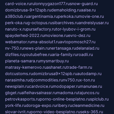
card-voice.ru
rulonnyygazon177.ru
snow-guard.ru
domizbrusa-9x12spb.ru
demaholding.ru
aalse.ru
a380club.ru
argentinamia.ru
perkoka.ru
movie-one.ru
perk-oka.ru
g-octopus.ru
sibarchives.ru
andreislyusar.ru
naruto-x.ru
pursefactory.ru
tor-lyubov-i-grom.ru
spayderhed-2022.ru
movieone.ru
evro-dez.ru
webamator.ru
ma-absolut1.ru
avtopomosch27.ru
nv-750.ru
news-plain.ru
nertansaga.ru
delanalad.ru
dizfiles.ru
youtubefree.ru
aria-family.ru
roadli.ru
planeta-samara.ru
mysmartbuy.ru
matrasy-kemerovo.ru
ashanet.ru
trade-farm.ru
dotcustoms.ru
domizbrusa9x12spb.ru
autodamp.ru
narasimha.ru
djcommodities.ru
nv750.ru
x-ton.ru
newsplain.ru
cardvoice.ru
modopaper.ru
manunae.ru
gbget.ru
alfeihavsalnassr.ru
madoma.ru
tajuncos.ru
petrovkasports.ru
porno-online-besplatno.ru
splclub.ru
york-life.ru
doroga-expo.ru
ribery.ru
cleanmedicine.ru
slovar-ivrit.ru
porno-video-besplatno.ru
seks-365.ru