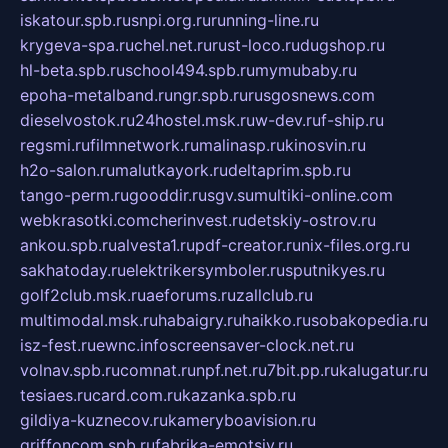
iskatour.spb.ru
snpi.org.ru
running-line.ru
krygeva-spa.ru
chel.net.ru
rust-loco.ru
dugshop.ru
hl-beta.spb.ru
school494.spb.ru
mymubaby.ru
epoha-metalband.ru
ngr.spb.ru
rusgosnews.com
dieselvostok.ru
24hostel.msk.ru
w-dev.ru
f-ship.ru
regsmi.ru
filmnetwork.ru
malinasp.ru
kinosvin.ru
h2o-salon.ru
malutkayork.ru
deltaprim.spb.ru
tango-perm.ru
gooddir.ru
sgv.su
multiki-online.com
webkrasotki.com
cherinvest.ru
detskiy-ostrov.ru
ankou.spb.ru
alvesta1.ru
pdf-creator.ru
nix-files.org.ru
sakhatoday.ru
elektrikersymboler.ru
sputnikyes.ru
golf2club.msk.ru
aeforums.ru
zallclub.ru
multimodal.msk.ru
habaigry.ru
haikko.ru
sobakopedia.ru
isz-fest.ru
ewnc.info
screensaver-clock.net.ru
volnav.spb.ru
comnat.ru
npf.net.ru
7bit.pp.ru
kalugatur.ru
tesiaes.ru
card.com.ru
kazanka.spb.ru
gildiya-kuznecov.ru
kameryboavision.ru
griffoncom.spb.ru
fabrika-emotsiy.ru