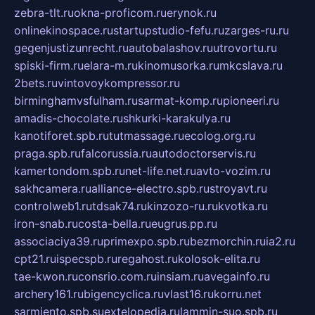
zebra-tlt.ru
okna-proficom.ru
erynok.ru
onlinekinospace.ru
startupstudio-fefu.ru
zarges-ru.ru
gegenjustizunrecht.ru
autobalashov.ru
utrovortu.ru
spiski-firm.ru
elara-m.ru
kinomusorka.ru
mkcslava.ru
2bets.ru
vintovoykompressor.ru
birminghamvsfulham.ru
sarmat-komp.ru
pioneeri.ru
amadis-chocolate.ru
shkurki-karakulya.ru
kanotiforet.spb.ru
tutmassage.ru
ecolog.org.ru
praga.spb.ru
falcorussia.ru
autodoctorservis.ru
kamertondom.spb.ru
net-life.net.ru
avto-vozim.ru
sakhcamera.ru
alliance-electro.spb.ru
stroyavt.ru
controlweb1.ru
tdsak74.ru
kinzozo-ru.ru
kvotka.ru
iron-snab.ru
costa-bella.ru
eugrus.pp.ru
associaciya39.ru
primexpo.spb.ru
bezmorchin.ru
ia2.ru
cpt21.ru
ispecspb.ru
regahost.ru
kolosok-elita.ru
tae-kwon.ru
consrio.com.ru
insiam.ru
avegainfo.ru
archery161.ru
bigencyclica.ru
vlast16.ru
korru.net
sarmiento.spb.su
extelopedia.ru
lammin-suo.spb.ru