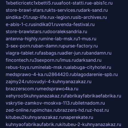
1xbeticricetc1xbetti5.ru
uafoot-statti.ru
e-abis1c.ru
store-brawl-stars.ru
kts-services.ru
dark-sand.ru
sindika-01.ru
sp-life.ru
x-legion.ru
sib-archives.ru
e-abis-1-c.ru
sindika01.ru
venda-festival.ru
store-brawlstars.ru
dooraleksandria.ru
antenna-highly.ru
mine-lab-msk.ru
1-mus.ru
3-sex-porn.ru
ban-damn.ru
purse-factory.ru
viagra-tablet.ru
fasbags.ru
adler-jun.ru
bandamn.ru
fincontech.ru
3sexporn.ru
1mus.ru
darksand.ru
rebus-toys.ru
minelab-msk.ru
alabuga-cityhotel.ru
medsprawo-4-ka.ru
2864420.ru
blagodarenie-spb.ru
zajmy24.ru
tovudyi-4-kuhnyanazakaz.ru
brazzerscom.ru
medsprawo4ka.ru
xehyroo5kuhnyanazakaz.ru
fabrikayfabrikaefabrika.ru
vskrytie-zamkov-moskva-113.ru
biletnadom.ru
zed-online.ru
pimchax.ru
brazzers-hd.ru
z-host.ru
kitubeu2kuhnyanazakaz.ru
naperekate.ru
kuhnyaofabrikaufabrik.ru
kitubeu-2-kuhnyanazakaz.ru