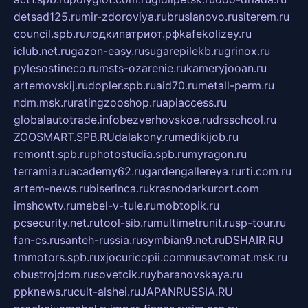
detsad125.ru
mir-zdoroviya.ru
bruslanovo.ru
siterem.ru
council.spb.ru
лодкипатриот.рф
kafekolizey.ru
iclub.net.ru
gazon-easy.ru
sugarepilekb.ru
grinox.ru
pylesostineco.ru
msts-ozarenie.ru
kameryjooan.ru
artemovskij.ru
dopler.spb.ru
aid70.ru
metall-perm.ru
ndm.msk.ru
ratingzooshop.ru
apiaccess.ru
globalautotrade.info
bezverhovskoe.ru
drsschool.ru
ZOOSMART.SPB.RU
dalakony.ru
medikijob.ru
remontt.spb.ru
photostudia.spb.ru
myragon.ru
terramia.ru
academy62.ru
gardengallereya.ru
rti.com.ru
artem-news.ru
biserinca.ru
krasnodarkurort.com
imshowtv.ru
mebel-v-tule.ru
mobtopik.ru
pcsecurity.net.ru
tool-sib.ru
multimetrunit.ru
sp-tour.ru
fan-cs.ru
santeh-russia.ru
symbian9.net.ru
DSHAIR.RU
tmmotors.spb.ru
xjocuricopii.com
musavtomat.msk.ru
obustrojdom.ru
sovetcik.ru
ybaranovskaya.ru
ppknews.ru
cult-alshei.ru
JAPANRUSSIA.RU