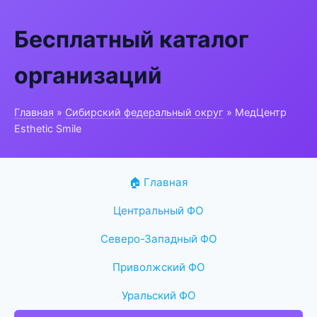
Бесплатный каталог
организаций
Главная
»
Сибирский федеральный округ
» МедЦентр
Esthetic Smile
🏠 Главная
Центральный ФО
Северо-Западный ФО
Приволжский ФО
Уральский ФО