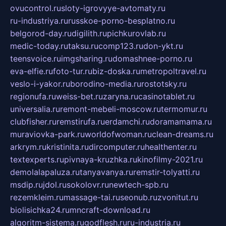
ovucontrol.ru
sloty-igrovyye-avtomaty.ru
ru-industriya.ru
russkoe-porno-besplatno.ru
belgorod-day.ru
digilith.ru
pichkurovlab.ru
medic-today.ru
taksu.ru
comp123.ru
don-ykt.ru
teensvoice.ru
imgsharing.ru
domashnee-porno.ru
eva-elfie.ru
foto-tur.ru
biz-doska.ru
metropoltravel.ru
veslo-i-yakor.ru
borodino-media.ru
rostotsky.ru
regionufa.ru
weiss-bet.ru
zaryna.ru
casinotablet.ru
universalia.ru
remont-mebeli-moscow.ru
termomur.ru
clubfisher.ru
remstirufa.ru
erdamchi.ru
doramamama.ru
muraviovka-park.ru
worldofwoman.ru
clean-dreams.ru
arkrym.ru
kristinita.ru
dircomputer.ru
healthenter.ru
textexperts.ru
pivnaya-kruzhka.ru
kinofilmy-2021.ru
demolalapaluza.ru
tanyavanya.ru
remstir-tolyatti.ru
msdip.ru
jdol.ru
sokolovr.ru
newtech-spb.ru
rezemkleim.ru
massage-tai.ru
seonub.ru
zvonitut.ru
biolisichka24.ru
mncraft-download.ru
algoritm-sistema.ru
godflesh.ru
ru-industria.ru