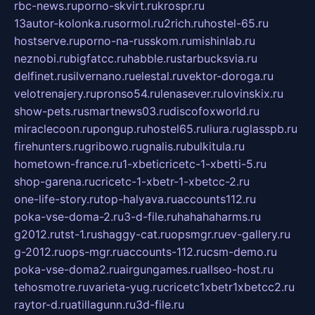
rbc-news.ru
porno-skvirt.ru
krospr.ru
13autor-kolonka.ru
sormol.ru
2rich.ru
hostel-65.ru
hostserve.ru
porno-na-russkom.ru
mishinlab.ru
neznobi.ru
bigfatcc.ru
habble.ru
starbucksvia.ru
delfinet.ru
silvernano.ru
elestal.ru
vektor-doroga.ru
velotrenajery.ru
pronso54.ru
lenasever.ru
lovinskix.ru
show-pets.ru
smartnews03.ru
discofoxworld.ru
miraclecoon.ru
pongup.ru
hostel65.ru
liura.ru
glasspb.ru
firehunters.ru
gribowo.ru
gnalis.ru
bulkitula.ru
hometown-france.ru
1-xbeticricetc-1-xbetti-5.ru
shop-garena.ru
cricetc-1-xbetr-1-xbetcc-2.ru
one-life-story.ru
top-halyava.ru
accounts112.ru
poka-vse-doma-2.ru
3-d-file.ru
hahahaharms.ru
g2012.ru
tst-1.ru
shaggy-cat.ru
opsmgr.ru
ev-gallery.ru
g-2012.ru
ops-mgr.ru
accounts-112.ru
csm-demo.ru
poka-vse-doma2.ru
airgungames.ru
allseo-host.ru
tehosmotre.ru
varieta-yug.ru
cricetc1xbetr1xbetcc2.ru
raytor-d.ru
atillagunn.ru
3d-file.ru