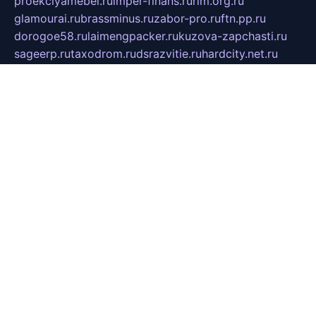
proekciyamebel.ru
imper-finans.ru
rim.org.ru
glamourai.ru
brassminus.ru
zabor-pro.ru
ftn.pp.ru
dorogoe58.ru
laimengpacker.ru
kuzova-zapchasti.ru
sageerp.ru
taxodrom.ru
dsrazvitie.ru
hardcity.net.ru
ratinghomegames.ru
topservice25.ru
gubernyan.ru
gtglasslined.ru
ii4.ru
tssport.spb.ru
andorra24.com
blackwallstreet.ru
oboimos.ru
optim-doors.com.ru
ikuch.ru
nycr.org.ru
npa21.ru
vremya-ch.spb.ru
desert000.ru
ivtorgi.ru
ifiori.ru
catalog-statei.ru
dcv.org.ru
spetsmaster174.ru
ipkameryhiseeu.ru
dum26.ru
ruspol.spb.ru
fr-opendp.ru
kam-solnyshko.ru
cheyenne-arapaho.ru
sevzapmetal.spb.ru
ted-lapidus.spb.ru
parasite-eliminator.ru
sigma-complete.ru
modernworld.ru
dama-moda.ru
eholot-group.ru
sk-nvkz.ru
DRONGOLD.RU
democratia2.ru
i-farmer.ru
mass-sport.org
jablonex.spb.ru
bookmess.ru
linkword.ru
refineua.com.ru
cs-spec.net.ru
altay-mebel.ru