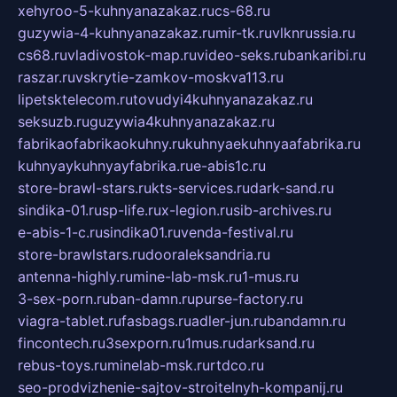
xehyroo-5-kuhnyanazakaz.ru
cs-68.ru
guzywia-4-kuhnyanazakaz.ru
mir-tk.ru
vlknrussia.ru
cs68.ru
vladivostok-map.ru
video-seks.ru
bankaribi.ru
raszar.ru
vskrytie-zamkov-moskva113.ru
lipetsktelecom.ru
tovudyi4kuhnyanazakaz.ru
seksuzb.ru
guzywia4kuhnyanazakaz.ru
fabrikaofabrikaokuhny.ru
kuhnyaekuhnyaafabrika.ru
kuhnyaykuhnyayfabrika.ru
e-abis1c.ru
store-brawl-stars.ru
kts-services.ru
dark-sand.ru
sindika-01.ru
sp-life.ru
x-legion.ru
sib-archives.ru
e-abis-1-c.ru
sindika01.ru
venda-festival.ru
store-brawlstars.ru
dooraleksandria.ru
antenna-highly.ru
mine-lab-msk.ru
1-mus.ru
3-sex-porn.ru
ban-damn.ru
purse-factory.ru
viagra-tablet.ru
fasbags.ru
adler-jun.ru
bandamn.ru
fincontech.ru
3sexporn.ru
1mus.ru
darksand.ru
rebus-toys.ru
minelab-msk.ru
rtdco.ru
seo-prodvizhenie-sajtov-stroitelnyh-kompanij.ru