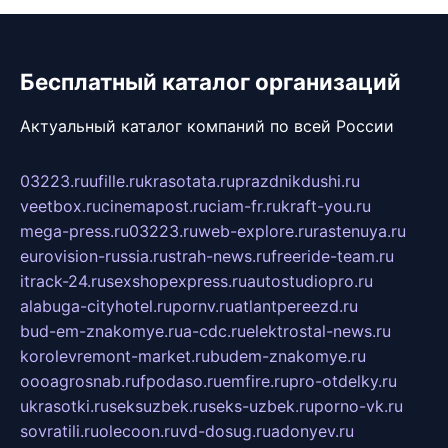
Бесплатный каталог организаций
Актуальный каталог компаний по всей России
03223.ru
ufille.ru
krasotata.ru
prazdnikdushi.ru
veetbox.ru
cinemapost.ru
ciam-fr.ru
kraft-you.ru
mega-press.ru
03223.ru
web-explore.ru
rastenuya.ru
eurovision-russia.ru
strah-news.ru
freeride-team.ru
itrack-24.ru
sexshopexpress.ru
autostudiopro.ru
alabuga-cityhotel.ru
pornv.ru
atlantpereezd.ru
bud-em-znakomye.ru
a-cdc.ru
elektrostal-news.ru
korolevremont-market.ru
budem-znakomye.ru
oooagrosnab.ru
fpodaso.ru
emfire.ru
pro-otdelky.ru
ukrasotki.ru
seksuzbek.ru
seks-uzbek.ru
porno-vk.ru
sovratili.ru
olecoon.ru
vd-dosug.ru
adonyev.ru