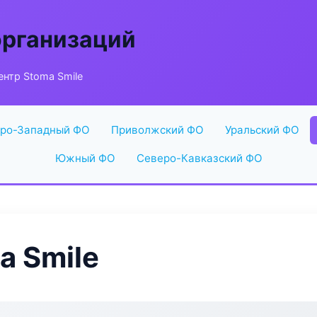
организаций
нтр Stoma Smile
ро-Западный ФО
Приволжский ФО
Уральский ФО
Южный ФО
Северо-Кавказский ФО
a Smile