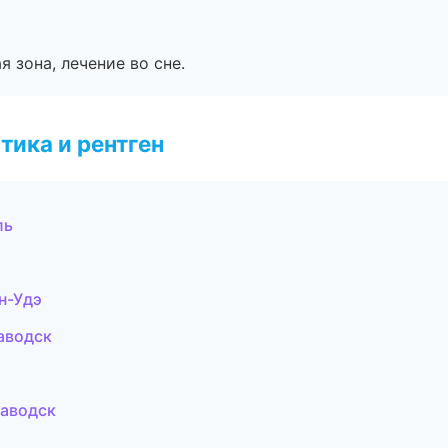
я зона, лечение во сне.
тика и рентген
ль
н-Удэ
аводск
заводск