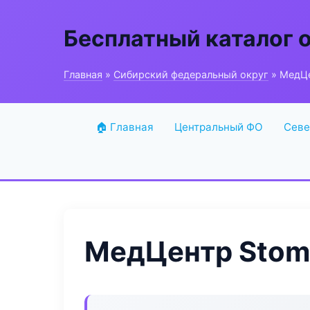
Бесплатный каталог 
Главная
»
Сибирский федеральный округ
» МедЦе
🏠 Главная
Центральный ФО
Севе
МедЦентр Stom