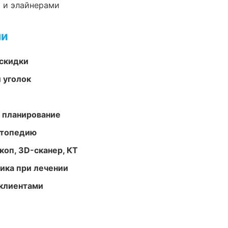
 и элайнерами
ми
скидки
 уголок
 планирование
ортопедию
оп, 3D-сканер, КТ
тика при лечении
 клиентами