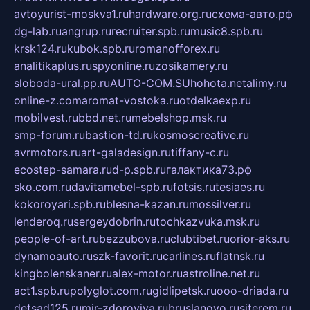
avtoyurist-moskva1.ru
hardware.org.ru
схема-авто.рф
dg-lab.ru
angrup.ru
recruiter.spb.ru
music8.spb.ru
krsk124.ru
kubok.spb.ru
romanofforex.ru
analitikaplus.ru
spyonline.ru
zosikamery.ru
sloboda-ural.pp.ru
AUTO-COM.SU
hohota.net
alimy.ru
online-z.com
aromat-vostoka.ru
otdelkaexp.ru
mobilvest.ru
bbd.net.ru
mebelshop.msk.ru
smp-forum.ru
bastion-td.ru
kosmoscreative.ru
avrmotors.ru
art-galadesign.ru
tiffany-c.ru
ecostep-samara.ru
d-p.spb.ru
галактика73.рф
sko.com.ru
davitamebel-spb.ru
fotsis.ru
tesiaes.ru
kokoroyari.spb.ru
blesna-kazan.ru
mossilver.ru
lenderoq.ru
sergeydobrin.ru
tochkazvuka.msk.ru
people-of-art.ru
bezzubova.ru
clubtibet.ru
orior-aks.ru
dynamoauto.ru
szk-favorit.ru
carlines.ru
flatnsk.ru
kingbolenskaner.ru
alex-motor.ru
astroline.net.ru
act1.spb.ru
polyglot.com.ru
gidlipetsk.ru
ooo-driada.ru
detsad125.ru
mir-zdoroviya.ru
bruslanovo.ru
siterem.ru