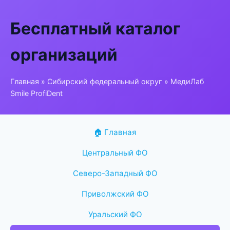
Бесплатный каталог
организаций
Главная
»
Сибирский федеральный округ
» МедиЛаб
Smile ProfiDent
🏠 Главная
Центральный ФО
Северо-Западный ФО
Приволжский ФО
Уральский ФО