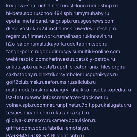
krygeva-spa.ru
chel.net.ru
rust-loco.ru
dugshop.ru
hl-beta.spb.ru
school494.spb.ru
mymubaby.ru
epoha-metalband.ru
ngr.spb.ru
rusgosnews.com
dieselvostok.ru
24hostel.msk.ru
w-dev.ru
f-ship.ru
regsmi.ru
filmnetwork.ru
malinasp.ru
kinosvin.ru
h2o-salon.ru
malutkayork.ru
deltaprim.spb.ru
tango-perm.ru
gooddir.ru
sgv.su
multiki-online.com
webkrasotki.com
cherinvest.ru
detskiy-ostrov.ru
ankou.spb.ru
alvesta1.ru
pdf-creator.ru
nix-files.org.ru
sakhatoday.ru
elektrikersymboler.ru
sputnikyes.ru
golf2club.msk.ru
aeforums.ru
zallclub.ru
multimodal.msk.ru
habaigry.ru
haikko.ru
sobakopedia.ru
isz-fest.ru
ewnc.info
screensaver-clock.net.ru
volnav.spb.ru
comnat.ru
npf.net.ru
7bit.pp.ru
kalugatur.ru
tesiaes.ru
card.com.ru
kazanka.spb.ru
gildiya-kuznecov.ru
kameryboavision.ru
griffoncom.spb.ru
fabrika-emotsiy.ru
PARK-MATROSOVA.RU
agat.spb.ru