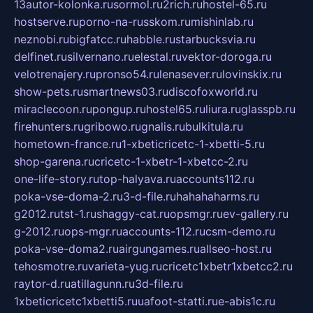
13autor-kolonka.ru
sormol.ru
2rich.ru
hostel-65.ru
hostserve.ru
porno-na-russkom.ru
mishinlab.ru
neznobi.ru
bigfatcc.ru
habble.ru
starbucksvia.ru
delfinet.ru
silvernano.ru
elestal.ru
vektor-doroga.ru
velotrenajery.ru
pronso54.ru
lenasever.ru
lovinskix.ru
show-pets.ru
smartnews03.ru
discofoxworld.ru
miraclecoon.ru
pongup.ru
hostel65.ru
liura.ru
glasspb.ru
firehunters.ru
gribowo.ru
gnalis.ru
bulkitula.ru
hometown-france.ru
1-xbeticricetc-1-xbetti-5.ru
shop-garena.ru
cricetc-1-xbetr-1-xbetcc-2.ru
one-life-story.ru
top-halyava.ru
accounts112.ru
poka-vse-doma-2.ru
3-d-file.ru
hahahaharms.ru
g2012.ru
tst-1.ru
shaggy-cat.ru
opsmgr.ru
ev-gallery.ru
g-2012.ru
ops-mgr.ru
accounts-112.ru
csm-demo.ru
poka-vse-doma2.ru
airgungames.ru
allseo-host.ru
tehosmotre.ru
varieta-yug.ru
cricetc1xbetr1xbetcc2.ru
raytor-d.ru
atillagunn.ru
3d-file.ru
1xbeticricetc1xbetti5.ru
uafoot-statti.ru
e-abis1c.ru