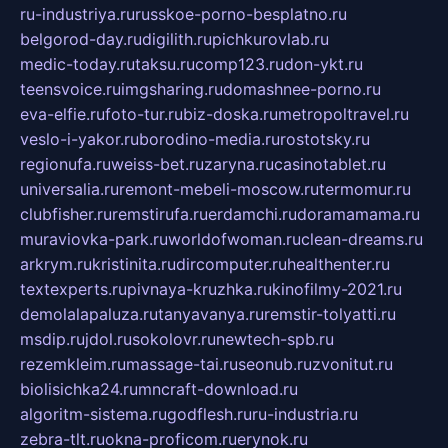
ru-industriya.ru
russkoe-porno-besplatno.ru
belgorod-day.ru
digilith.ru
pichkurovlab.ru
medic-today.ru
taksu.ru
comp123.ru
don-ykt.ru
teensvoice.ru
imgsharing.ru
domashnee-porno.ru
eva-elfie.ru
foto-tur.ru
biz-doska.ru
metropoltravel.ru
veslo-i-yakor.ru
borodino-media.ru
rostotsky.ru
regionufa.ru
weiss-bet.ru
zaryna.ru
casinotablet.ru
universalia.ru
remont-mebeli-moscow.ru
termomur.ru
clubfisher.ru
remstirufa.ru
erdamchi.ru
doramamama.ru
muraviovka-park.ru
worldofwoman.ru
clean-dreams.ru
arkrym.ru
kristinita.ru
dircomputer.ru
healthenter.ru
textexperts.ru
pivnaya-kruzhka.ru
kinofilmy-2021.ru
demolalapaluza.ru
tanyavanya.ru
remstir-tolyatti.ru
msdip.ru
jdol.ru
sokolovr.ru
newtech-spb.ru
rezemkleim.ru
massage-tai.ru
seonub.ru
zvonitut.ru
biolisichka24.ru
mncraft-download.ru
algoritm-sistema.ru
godflesh.ru
ru-industria.ru
zebra-tlt.ru
okna-proficom.ru
erynok.ru