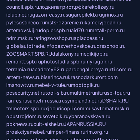
council.spb.ru
лодкипатриот.рф
kafekolizey.ru
iclub.net.ru
gazon-easy.ru
sugarepilekb.ru
grinox.ru
pylesostineco.ru
msts-ozarenie.ru
kameryjooan.ru
artemovskij.ru
dopler.spb.ru
aid70.ru
metall-perm.ru
ndm.msk.ru
ratingzooshop.ru
apiaccess.ru
globalautotrade.info
bezverhovskoe.ru
drsschool.ru
ZOOSMART.SPB.RU
dalakony.ru
medikijob.ru
remontt.spb.ru
photostudia.spb.ru
myragon.ru
terramia.ru
academy62.ru
gardengallereya.ru
rti.com.ru
artem-news.ru
biserinca.ru
krasnodarkurort.com
imshowtv.ru
mebel-v-tule.ru
mobtopik.ru
pcsecurity.net.ru
tool-sib.ru
multimetrunit.ru
sp-tour.ru
fan-cs.ru
santeh-russia.ru
symbian9.net.ru
DSHAIR.RU
tmmotors.spb.ru
xjocuricopii.com
musavtomat.msk.ru
obustrojdom.ru
sovetcik.ru
ybaranovskaya.ru
ppknews.ru
cult-alshei.ru
JAPANRUSSIA.RU
proekciyamebel.ru
imper-finans.ru
rim.org.ru
glamourai.ru
brassminus.ru
zabor-pro.ru
ftn.pp.ru