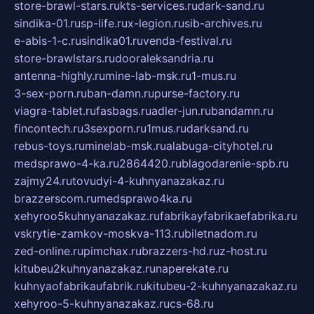
store-brawl-stars.ru
kts-services.ru
dark-sand.ru
sindika-01.ru
sp-life.ru
x-legion.ru
sib-archives.ru
e-abis-1-c.ru
sindika01.ru
venda-festival.ru
store-brawlstars.ru
dooraleksandria.ru
antenna-highly.ru
mine-lab-msk.ru
1-mus.ru
3-sex-porn.ru
ban-damn.ru
purse-factory.ru
viagra-tablet.ru
fasbags.ru
adler-jun.ru
bandamn.ru
fincontech.ru
3sexporn.ru
1mus.ru
darksand.ru
rebus-toys.ru
minelab-msk.ru
alabuga-cityhotel.ru
medsprawo-4-ka.ru
2864420.ru
blagodarenie-spb.ru
zajmy24.ru
tovudyi-4-kuhnyanazakaz.ru
brazzerscom.ru
medsprawo4ka.ru
xehyroo5kuhnyanazakaz.ru
fabrikayfabrikaefabrika.ru
vskrytie-zamkov-moskva-113.ru
biletnadom.ru
zed-online.ru
pimchax.ru
brazzers-hd.ru
z-host.ru
kitubeu2kuhnyanazakaz.ru
naperekate.ru
kuhnyaofabrikaufabrik.ru
kitubeu-2-kuhnyanazakaz.ru
xehyroo-5-kuhnyanazakaz.ru
cs-68.ru