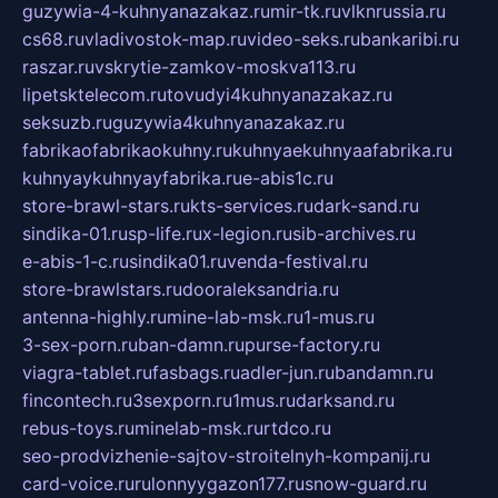
guzywia-4-kuhnyanazakaz.ru
mir-tk.ru
vlknrussia.ru
cs68.ru
vladivostok-map.ru
video-seks.ru
bankaribi.ru
raszar.ru
vskrytie-zamkov-moskva113.ru
lipetsktelecom.ru
tovudyi4kuhnyanazakaz.ru
seksuzb.ru
guzywia4kuhnyanazakaz.ru
fabrikaofabrikaokuhny.ru
kuhnyaekuhnyaafabrika.ru
kuhnyaykuhnyayfabrika.ru
e-abis1c.ru
store-brawl-stars.ru
kts-services.ru
dark-sand.ru
sindika-01.ru
sp-life.ru
x-legion.ru
sib-archives.ru
e-abis-1-c.ru
sindika01.ru
venda-festival.ru
store-brawlstars.ru
dooraleksandria.ru
antenna-highly.ru
mine-lab-msk.ru
1-mus.ru
3-sex-porn.ru
ban-damn.ru
purse-factory.ru
viagra-tablet.ru
fasbags.ru
adler-jun.ru
bandamn.ru
fincontech.ru
3sexporn.ru
1mus.ru
darksand.ru
rebus-toys.ru
minelab-msk.ru
rtdco.ru
seo-prodvizhenie-sajtov-stroitelnyh-kompanij.ru
card-voice.ru
rulonnyygazon177.ru
snow-guard.ru