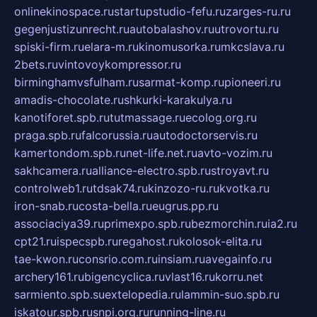
onlinekinospace.ru
startupstudio-fefu.ru
zarges-ru.ru
gegenjustizunrecht.ru
autobalashov.ru
utrovortu.ru
spiski-firm.ru
elara-m.ru
kinomusorka.ru
mkcslava.ru
2bets.ru
vintovoykompressor.ru
birminghamvsfulham.ru
sarmat-komp.ru
pioneeri.ru
amadis-chocolate.ru
shkurki-karakulya.ru
kanotiforet.spb.ru
tutmassage.ru
ecolog.org.ru
praga.spb.ru
falcorussia.ru
autodoctorservis.ru
kamertondom.spb.ru
net-life.net.ru
avto-vozim.ru
sakhcamera.ru
alliance-electro.spb.ru
stroyavt.ru
controlweb1.ru
tdsak74.ru
kinzozo-ru.ru
kvotka.ru
iron-snab.ru
costa-bella.ru
eugrus.pp.ru
associaciya39.ru
primexpo.spb.ru
bezmorchin.ru
ia2.ru
cpt21.ru
ispecspb.ru
regahost.ru
kolosok-elita.ru
tae-kwon.ru
consrio.com.ru
insiam.ru
avegainfo.ru
archery161.ru
bigencyclica.ru
vlast16.ru
korru.net
sarmiento.spb.su
extelopedia.ru
lammin-suo.spb.ru
iskatour.spb.ru
snpi.org.ru
running-line.ru