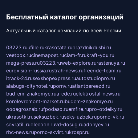
Бесплатный каталог организаций
Актуальный каталог компаний по всей России
03223.ru
ufille.ru
krasotata.ru
prazdnikdushi.ru
veetbox.ru
cinemapost.ru
ciam-fr.ru
kraft-you.ru
mega-press.ru
03223.ru
web-explore.ru
rastenuya.ru
eurovision-russia.ru
strah-news.ru
freeride-team.ru
itrack-24.ru
sexshopexpress.ru
autostudiopro.ru
alabuga-cityhotel.ru
pornv.ru
atlantpereezd.ru
bud-em-znakomye.ru
a-cdc.ru
elektrostal-news.ru
korolevremont-market.ru
budem-znakomye.ru
oooagrosnab.ru
fpodaso.ru
emfire.ru
pro-otdelky.ru
ukrasotki.ru
seksuzbek.ru
seks-uzbek.ru
porno-vk.ru
sovratili.ru
olecoon.ru
vd-dosug.ru
adonyev.ru
rbc-news.ru
porno-skvirt.ru
krospr.ru