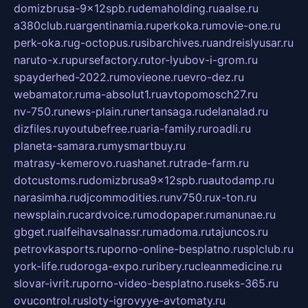
domizbrusa-9x12spb.ru
demaholding.ru
aalse.ru
a380club.ru
argentinamia.ru
perkoka.ru
movie-one.ru
perk-oka.ru
g-octopus.ru
sibarchives.ru
andreislyusar.ru
naruto-x.ru
pursefactory.ru
tor-lyubov-i-grom.ru
spayderhed-2022.ru
movieone.ru
evro-dez.ru
webamator.ru
ma-absolut1.ru
avtopomosch27.ru
nv-750.ru
news-plain.ru
nertansaga.ru
delanalad.ru
dizfiles.ru
youtubefree.ru
aria-family.ru
roadli.ru
planeta-samara.ru
mysmartbuy.ru
matrasy-kemerovo.ru
ashanet.ru
trade-farm.ru
dotcustoms.ru
domizbrusa9x12spb.ru
autodamp.ru
narasimha.ru
djcommodities.ru
nv750.ru
x-ton.ru
newsplain.ru
cardvoice.ru
modopaper.ru
manunae.ru
gbget.ru
alfeihavsalnassr.ru
madoma.ru
tajuncos.ru
petrovkasports.ru
porno-online-besplatno.ru
splclub.ru
york-life.ru
doroga-expo.ru
ribery.ru
cleanmedicine.ru
slovar-ivrit.ru
porno-video-besplatno.ru
seks-365.ru
ovucontrol.ru
sloty-igrovyye-avtomaty.ru