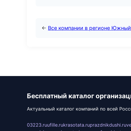
←
Все компании в регионе Южный
Бесплатный каталог организац
Актуальный каталог компаний по всей Рос
03223.ru
ufille.ru
krasotata.ru
prazdnikdushi.ru
v