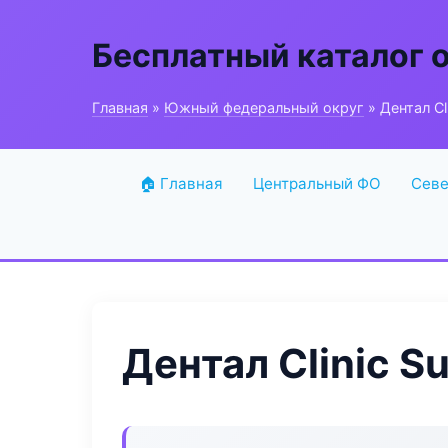
Бесплатный каталог 
Главная
»
Южный федеральный округ
» Дентал Cli
🏠 Главная
Центральный ФО
Севе
Дентал Clinic S