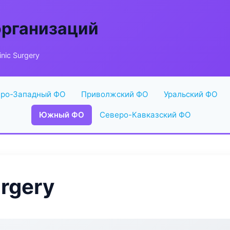
организаций
nic Surgery
ро-Западный ФО
Приволжский ФО
Уральский ФО
Южный ФО
Северо-Кавказский ФО
urgery