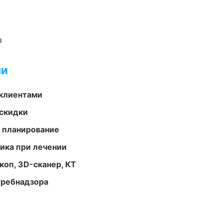
в
ми
 клиентами
скидки
 планирование
тика при лечении
оп, 3D-сканер, КТ
требнадзора