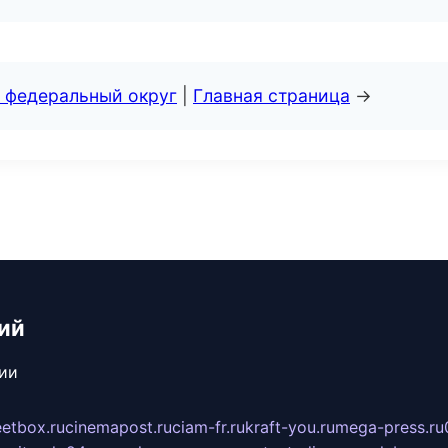
 федеральный округ
|
Главная страница
→
ий
сии
eetbox.ru
cinemapost.ru
ciam-fr.ru
kraft-you.ru
mega-press.ru