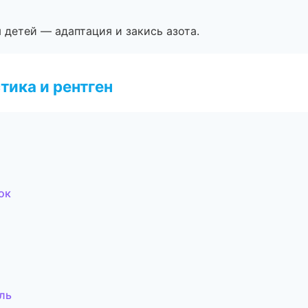
я детей — адаптация и закись азота.
тика и рентген
ок
ль