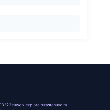
03223.ru
web-explore.ru
rastenuya.ru