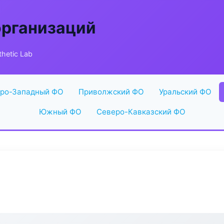
организаций
hetic Lab
ро-Западный ФО
Приволжский ФО
Уральский ФО
Южный ФО
Северо-Кавказский ФО