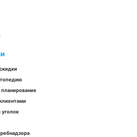
и
ми
скидки
ортопедию
 планирование
 клиентами
 уголок
требнадзора