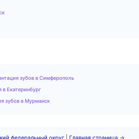
ск
антация зубов в Симферополь
я в Екатеринбург
ия зубов в Мурманск
ский федеральный округ
|
Главная страница
→