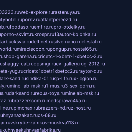
03223.ru
web-explore.ru
rastenuya.ru
tyhotel.ru
pornv.ru
atlantpereezd.ru
b.ru
fpodaso.ru
emfire.ru
pro-otdelky.ru
u
porno-skvirt.ru
krospr.ru
13autor-kolonka.ru
tarbucksvia.ru
delfinet.ru
silvernano.ru
elestal.ru
world.ru
miraclecoon.ru
pongup.ru
hostel65.ru
ru
shop-garena.ru
cricetc-1-xbetr-1-xbetcc-2.ru
ru
shaggy-cat.ru
opsmgr.ru
ev-gallery.ru
g-2012.ru
ieta-yug.ru
cricetc1xbetr1xbetcc2.ru
raytor-d.ru
dark-sand.ru
sindika-01.ru
sp-life.ru
x-legion.ru
ly.ru
mine-lab-msk.ru
1-mus.ru
3-sex-porn.ru
s.ru
darksand.ru
rebus-toys.ru
minelab-msk.ru
az.ru
brazzerscom.ru
medsprawo4ka.ru
line.ru
pimchax.ru
brazzers-hd.ru
z-host.ru
uhnyanazakaz.ru
cs-68.ru
ar.ru
vskrytie-zamkov-moskva113.ru
ru
kuhnyaekuhnyaafabrika.ru