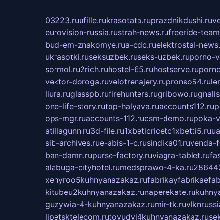
03223.ru
ufille.ru
krasotata.ru
prazdnikdushi.ru
v
eurovision-russia.ru
strah-news.ru
freeride-team
bud-em-znakomye.ru
a-cdc.ru
elektrostal-news.
ukrasotki.ru
seksuzbek.ru
seks-uzbek.ru
porno-v
sormol.ru
2rich.ru
hostel-65.ru
hostserve.ru
porno
vektor-doroga.ru
velotrenajery.ru
pronso54.ru
le
liura.ru
glasspb.ru
firehunters.ru
gribowo.ru
gnalis
one-life-story.ru
top-halyava.ru
accounts112.ru
p
ops-mgr.ru
accounts-112.ru
csm-demo.ru
poka-v
atillagunn.ru
3d-file.ru
1xbeticricetc1xbetti5.ru
ua
sib-archives.ru
e-abis-1-c.ru
sindika01.ru
venda-fe
ban-damn.ru
purse-factory.ru
viagra-tablet.ru
fa
alabuga-cityhotel.ru
medsprawo-4-ka.ru
286442
xehyroo5kuhnyanazakaz.ru
fabrikayfabrikaefab
kitubeu2kuhnyanazakaz.ru
naperekate.ru
kuhnya
guzywia-4-kuhnyanazakaz.ru
mir-tk.ru
vlknrussi
lipetsktelecom.ru
tovudyi4kuhnyanazakaz.ru
se