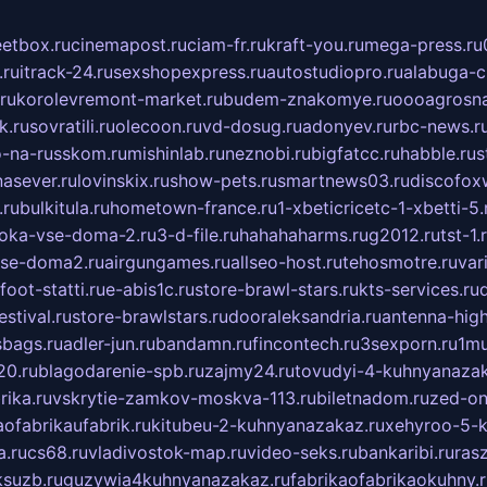
eetbox.ru
cinemapost.ru
ciam-fr.ru
kraft-you.ru
mega-press.ru
.ru
itrack-24.ru
sexshopexpress.ru
autostudiopro.ru
alabuga-ci
ru
korolevremont-market.ru
budem-znakomye.ru
oooagrosna
k.ru
sovratili.ru
olecoon.ru
vd-dosug.ru
adonyev.ru
rbc-news.r
-na-russkom.ru
mishinlab.ru
neznobi.ru
bigfatcc.ru
habble.ru
s
nasever.ru
lovinskix.ru
show-pets.ru
smartnews03.ru
discofox
.ru
bulkitula.ru
hometown-france.ru
1-xbeticricetc-1-xbetti-5.
oka-vse-doma-2.ru
3-d-file.ru
hahahaharms.ru
g2012.ru
tst-1.
se-doma2.ru
airgungames.ru
allseo-host.ru
tehosmotre.ru
var
foot-statti.ru
e-abis1c.ru
store-brawl-stars.ru
kts-services.ru
stival.ru
store-brawlstars.ru
dooraleksandria.ru
antenna-high
sbags.ru
adler-jun.ru
bandamn.ru
fincontech.ru
3sexporn.ru
1mu
0.ru
blagodarenie-spb.ru
zajmy24.ru
tovudyi-4-kuhnyanazak
rika.ru
vskrytie-zamkov-moskva-113.ru
biletnadom.ru
zed-on
ofabrikaufabrik.ru
kitubeu-2-kuhnyanazakaz.ru
xehyroo-5-k
a.ru
cs68.ru
vladivostok-map.ru
video-seks.ru
bankaribi.ru
rasz
ksuzb.ru
guzywia4kuhnyanazakaz.ru
fabrikaofabrikaokuhny.