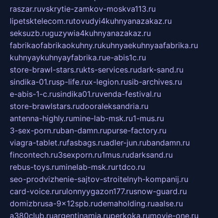
raszar.ru
vskrytie-zamkov-moskva113.ru
lipetsktelecom.ru
tovudyi4kuhnyanazakaz.ru
seksuzb.ru
guzywia4kuhnyanazakaz.ru
fabrikaofabrikaokuhny.ru
kuhnyaekuhnyaafabrika.ru
kuhnyaykuhnyayfabrika.ru
e-abis1c.ru
store-brawl-stars.ru
kts-services.ru
dark-sand.ru
sindika-01.ru
sp-life.ru
x-legion.ru
sib-archives.ru
e-abis-1-c.ru
sindika01.ru
venda-festival.ru
store-brawlstars.ru
dooraleksandria.ru
antenna-highly.ru
mine-lab-msk.ru
1-mus.ru
3-sex-porn.ru
ban-damn.ru
purse-factory.ru
viagra-tablet.ru
fasbags.ru
adler-jun.ru
bandamn.ru
fincontech.ru
3sexporn.ru
1mus.ru
darksand.ru
rebus-toys.ru
minelab-msk.ru
rtdco.ru
seo-prodvizhenie-sajtov-stroitelnyh-kompanij.ru
card-voice.ru
rulonnyygazon177.ru
snow-guard.ru
domizbrusa-9x12spb.ru
demaholding.ru
aalse.ru
a380club.ru
argentinamia.ru
perkoka.ru
movie-one.ru