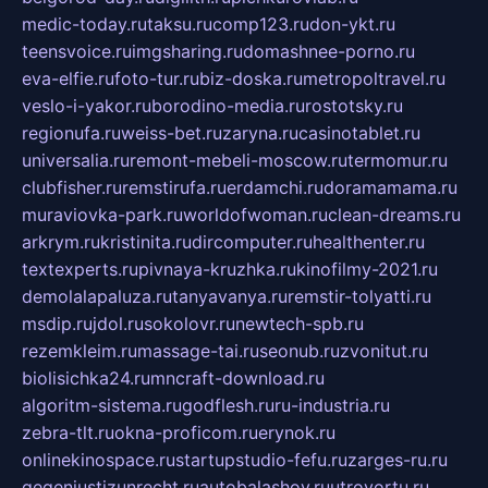
medic-today.ru
taksu.ru
comp123.ru
don-ykt.ru
teensvoice.ru
imgsharing.ru
domashnee-porno.ru
eva-elfie.ru
foto-tur.ru
biz-doska.ru
metropoltravel.ru
veslo-i-yakor.ru
borodino-media.ru
rostotsky.ru
regionufa.ru
weiss-bet.ru
zaryna.ru
casinotablet.ru
universalia.ru
remont-mebeli-moscow.ru
termomur.ru
clubfisher.ru
remstirufa.ru
erdamchi.ru
doramamama.ru
muraviovka-park.ru
worldofwoman.ru
clean-dreams.ru
arkrym.ru
kristinita.ru
dircomputer.ru
healthenter.ru
textexperts.ru
pivnaya-kruzhka.ru
kinofilmy-2021.ru
demolalapaluza.ru
tanyavanya.ru
remstir-tolyatti.ru
msdip.ru
jdol.ru
sokolovr.ru
newtech-spb.ru
rezemkleim.ru
massage-tai.ru
seonub.ru
zvonitut.ru
biolisichka24.ru
mncraft-download.ru
algoritm-sistema.ru
godflesh.ru
ru-industria.ru
zebra-tlt.ru
okna-proficom.ru
erynok.ru
onlinekinospace.ru
startupstudio-fefu.ru
zarges-ru.ru
gegenjustizunrecht.ru
autobalashov.ru
utrovortu.ru