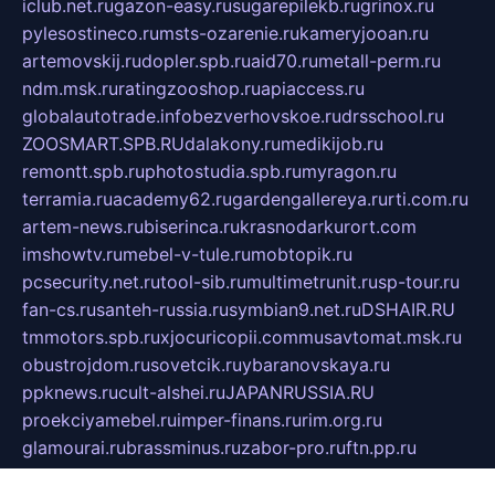
iclub.net.ru
gazon-easy.ru
sugarepilekb.ru
grinox.ru
pylesostineco.ru
msts-ozarenie.ru
kameryjooan.ru
artemovskij.ru
dopler.spb.ru
aid70.ru
metall-perm.ru
ndm.msk.ru
ratingzooshop.ru
apiaccess.ru
globalautotrade.info
bezverhovskoe.ru
drsschool.ru
ZOOSMART.SPB.RU
dalakony.ru
medikijob.ru
remontt.spb.ru
photostudia.spb.ru
myragon.ru
terramia.ru
academy62.ru
gardengallereya.ru
rti.com.ru
artem-news.ru
biserinca.ru
krasnodarkurort.com
imshowtv.ru
mebel-v-tule.ru
mobtopik.ru
pcsecurity.net.ru
tool-sib.ru
multimetrunit.ru
sp-tour.ru
fan-cs.ru
santeh-russia.ru
symbian9.net.ru
DSHAIR.RU
tmmotors.spb.ru
xjocuricopii.com
musavtomat.msk.ru
obustrojdom.ru
sovetcik.ru
ybaranovskaya.ru
ppknews.ru
cult-alshei.ru
JAPANRUSSIA.RU
proekciyamebel.ru
imper-finans.ru
rim.org.ru
glamourai.ru
brassminus.ru
zabor-pro.ru
ftn.pp.ru
dorogoe58.ru
laimengpacker.ru
kuzova-zapchasti.ru