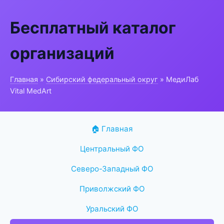
Бесплатный каталог
организаций
Главная
»
Сибирский федеральный округ
» МедиЛаб
Vital MedArt
🏠 Главная
Центральный ФО
Северо-Западный ФО
Приволжский ФО
Уральский ФО