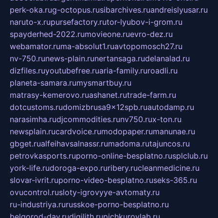
perk-oka.ru
g-octopus.ru
sibarchives.ru
andreislyusar.ru
naruto-x.ru
pursefactory.ru
tor-lyubov-i-grom.ru
spayderhed-2022.ru
movieone.ru
evro-dez.ru
webamator.ru
ma-absolut1.ru
avtopomosch27.ru
nv-750.ru
news-plain.ru
nertansaga.ru
delanalad.ru
dizfiles.ru
youtubefree.ru
aria-family.ru
roadli.ru
planeta-samara.ru
mysmartbuy.ru
matrasy-kemerovo.ru
ashanet.ru
trade-farm.ru
dotcustoms.ru
domizbrusa9x12spb.ru
autodamp.ru
narasimha.ru
djcommodities.ru
nv750.ru
x-ton.ru
newsplain.ru
cardvoice.ru
modopaper.ru
manunae.ru
gbget.ru
alfeihavsalnassr.ru
madoma.ru
tajuncos.ru
petrovkasports.ru
porno-online-besplatno.ru
splclub.ru
york-life.ru
doroga-expo.ru
ribery.ru
cleanmedicine.ru
slovar-ivrit.ru
porno-video-besplatno.ru
seks-365.ru
ovucontrol.ru
sloty-igrovyye-avtomaty.ru
ru-industriya.ru
russkoe-porno-besplatno.ru
belgorod-day.ru
digilith.ru
pichkurovlab.ru