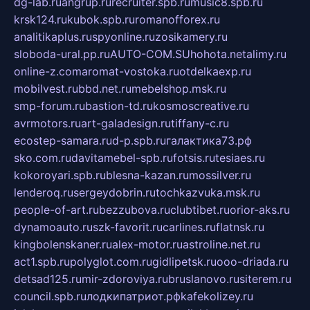
dg-lab.ru
angrup.ru
recruiter.spb.ru
music8.spb.ru
krsk124.ru
kubok.spb.ru
romanofforex.ru
analitikaplus.ru
spyonline.ru
zosikamery.ru
sloboda-ural.pp.ru
AUTO-COM.SU
hohota.net
alimy.ru
online-z.com
aromat-vostoka.ru
otdelkaexp.ru
mobilvest.ru
bbd.net.ru
mebelshop.msk.ru
smp-forum.ru
bastion-td.ru
kosmoscreative.ru
avrmotors.ru
art-galadesign.ru
tiffany-c.ru
ecostep-samara.ru
d-p.spb.ru
галактика73.рф
sko.com.ru
davitamebel-spb.ru
fotsis.ru
tesiaes.ru
kokoroyari.spb.ru
blesna-kazan.ru
mossilver.ru
lenderoq.ru
sergeydobrin.ru
tochkazvuka.msk.ru
people-of-art.ru
bezzubova.ru
clubtibet.ru
orior-aks.ru
dynamoauto.ru
szk-favorit.ru
carlines.ru
flatnsk.ru
kingbolenskaner.ru
alex-motor.ru
astroline.net.ru
act1.spb.ru
polyglot.com.ru
gidlipetsk.ru
ooo-driada.ru
detsad125.ru
mir-zdoroviya.ru
bruslanovo.ru
siterem.ru
council.spb.ru
лодкипатриот.рф
kafekolizey.ru