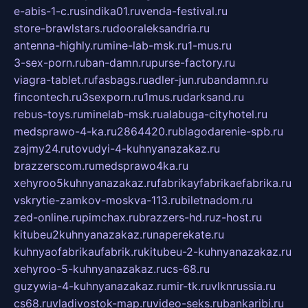
e-abis-1-c.ru
sindika01.ru
venda-festival.ru
store-brawlstars.ru
dooraleksandria.ru
antenna-highly.ru
mine-lab-msk.ru
1-mus.ru
3-sex-porn.ru
ban-damn.ru
purse-factory.ru
viagra-tablet.ru
fasbags.ru
adler-jun.ru
bandamn.ru
fincontech.ru
3sexporn.ru
1mus.ru
darksand.ru
rebus-toys.ru
minelab-msk.ru
alabuga-cityhotel.ru
medsprawo-4-ka.ru
2864420.ru
blagodarenie-spb.ru
zajmy24.ru
tovudyi-4-kuhnyanazakaz.ru
brazzerscom.ru
medsprawo4ka.ru
xehyroo5kuhnyanazakaz.ru
fabrikayfabrikaefabrika.ru
vskrytie-zamkov-moskva-113.ru
biletnadom.ru
zed-online.ru
pimchax.ru
brazzers-hd.ru
z-host.ru
kitubeu2kuhnyanazakaz.ru
naperekate.ru
kuhnyaofabrikaufabrik.ru
kitubeu-2-kuhnyanazakaz.ru
xehyroo-5-kuhnyanazakaz.ru
cs-68.ru
guzywia-4-kuhnyanazakaz.ru
mir-tk.ru
vlknrussia.ru
cs68.ru
vladivostok-map.ru
video-seks.ru
bankaribi.ru