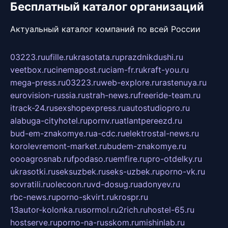
Бесплатный каталог организаций
Актуальный каталог компаний по всей России
03223.ru
ufille.ru
krasotata.ru
prazdnikdushi.ru
veetbox.ru
cinemapost.ru
ciam-fr.ru
kraft-you.ru
mega-press.ru
03223.ru
web-explore.ru
rastenuya.ru
eurovision-russia.ru
strah-news.ru
freeride-team.ru
itrack-24.ru
sexshopexpress.ru
autostudiopro.ru
alabuga-cityhotel.ru
pornv.ru
atlantpereezd.ru
bud-em-znakomye.ru
a-cdc.ru
elektrostal-news.ru
korolevremont-market.ru
budem-znakomye.ru
oooagrosnab.ru
fpodaso.ru
emfire.ru
pro-otdelky.ru
ukrasotki.ru
seksuzbek.ru
seks-uzbek.ru
porno-vk.ru
sovratili.ru
olecoon.ru
vd-dosug.ru
adonyev.ru
rbc-news.ru
porno-skvirt.ru
krospr.ru
13autor-kolonka.ru
sormol.ru
2rich.ru
hostel-65.ru
hostserve.ru
porno-na-russkom.ru
mishinlab.ru