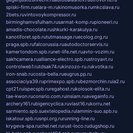
spiski-firm.ru
elara-m.ru
kinomusorka.ru
mkcslava.ru
2bets.ru
vintovoykompressor.ru
birminghamvsfulham.ru
sarmat-komp.ru
pioneeri.ru
amadis-chocolate.ru
shkurki-karakulya.ru
kanotiforet.spb.ru
tutmassage.ru
ecolog.org.ru
praga.spb.ru
falcorussia.ru
autodoctorservis.ru
kamertondom.spb.ru
net-life.net.ru
avto-vozim.ru
sakhcamera.ru
alliance-electro.spb.ru
stroyavt.ru
controlweb1.ru
tdsak74.ru
kinzozo-ru.ru
kvotka.ru
iron-snab.ru
costa-bella.ru
eugrus.pp.ru
associaciya39.ru
primexpo.spb.ru
bezmorchin.ru
ia2.ru
cpt21.ru
ispecspb.ru
regahost.ru
kolosok-elita.ru
tae-kwon.ru
consrio.com.ru
insiam.ru
avegainfo.ru
archery161.ru
bigencyclica.ru
vlast16.ru
korru.net
sarmiento.spb.su
extelopedia.ru
lammin-suo.spb.ru
iskatour.spb.ru
snpi.org.ru
running-line.ru
krygeva-spa.ru
chel.net.ru
rust-loco.ru
dugshop.ru