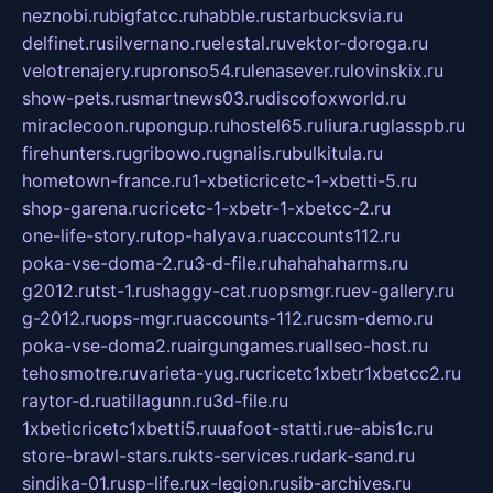
neznobi.ru
bigfatcc.ru
habble.ru
starbucksvia.ru
delfinet.ru
silvernano.ru
elestal.ru
vektor-doroga.ru
velotrenajery.ru
pronso54.ru
lenasever.ru
lovinskix.ru
show-pets.ru
smartnews03.ru
discofoxworld.ru
miraclecoon.ru
pongup.ru
hostel65.ru
liura.ru
glasspb.ru
firehunters.ru
gribowo.ru
gnalis.ru
bulkitula.ru
hometown-france.ru
1-xbeticricetc-1-xbetti-5.ru
shop-garena.ru
cricetc-1-xbetr-1-xbetcc-2.ru
one-life-story.ru
top-halyava.ru
accounts112.ru
poka-vse-doma-2.ru
3-d-file.ru
hahahaharms.ru
g2012.ru
tst-1.ru
shaggy-cat.ru
opsmgr.ru
ev-gallery.ru
g-2012.ru
ops-mgr.ru
accounts-112.ru
csm-demo.ru
poka-vse-doma2.ru
airgungames.ru
allseo-host.ru
tehosmotre.ru
varieta-yug.ru
cricetc1xbetr1xbetcc2.ru
raytor-d.ru
atillagunn.ru
3d-file.ru
1xbeticricetc1xbetti5.ru
uafoot-statti.ru
e-abis1c.ru
store-brawl-stars.ru
kts-services.ru
dark-sand.ru
sindika-01.ru
sp-life.ru
x-legion.ru
sib-archives.ru