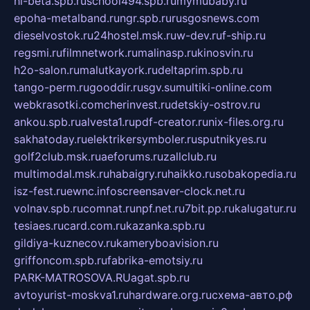
hl-beta.spb.ru
school494.spb.ru
mymubaby.ru
epoha-metalband.ru
ngr.spb.ru
rusgosnews.com
dieselvostok.ru
24hostel.msk.ru
w-dev.ru
f-ship.ru
regsmi.ru
filmnetwork.ru
malinasp.ru
kinosvin.ru
h2o-salon.ru
malutkayork.ru
deltaprim.spb.ru
tango-perm.ru
gooddir.ru
sgv.su
multiki-online.com
webkrasotki.com
cherinvest.ru
detskiy-ostrov.ru
ankou.spb.ru
alvesta1.ru
pdf-creator.ru
nix-files.org.ru
sakhatoday.ru
elektrikersymboler.ru
sputnikyes.ru
golf2club.msk.ru
aeforums.ru
zallclub.ru
multimodal.msk.ru
habaigry.ru
haikko.ru
sobakopedia.ru
isz-fest.ru
ewnc.info
screensaver-clock.net.ru
volnav.spb.ru
comnat.ru
npf.net.ru
7bit.pp.ru
kalugatur.ru
tesiaes.ru
card.com.ru
kazanka.spb.ru
gildiya-kuznecov.ru
kameryboavision.ru
griffoncom.spb.ru
fabrika-emotsiy.ru
PARK-MATROSOVA.RU
agat.spb.ru
avtoyurist-moskva1.ru
hardware.org.ru
схема-авто.рф