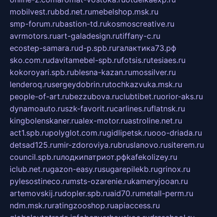
mobilvest.ru
bbd.net.ru
mebelshop.msk.ru
smp-forum.ru
bastion-td.ru
kosmoscreative.ru
avrmotors.ru
art-galadesign.ru
tiffany-c.ru
ecostep-samara.ru
d-p.spb.ru
галактика73.рф
sko.com.ru
davitamebel-spb.ru
fotsis.ru
tesiaes.ru
kokoroyari.spb.ru
blesna-kazan.ru
mossilver.ru
lenderoq.ru
sergeydobrin.ru
tochkazvuka.msk.ru
people-of-art.ru
bezzubova.ru
clubtibet.ru
orior-aks.ru
dynamoauto.ru
szk-favorit.ru
carlines.ru
flatnsk.ru
kingbolenskaner.ru
alex-motor.ru
astroline.net.ru
act1.spb.ru
polyglot.com.ru
gidlipetsk.ru
ooo-driada.ru
detsad125.ru
mir-zdoroviya.ru
bruslanovo.ru
siterem.ru
council.spb.ru
лодкипатриот.рф
kafekolizey.ru
iclub.net.ru
gazon-easy.ru
sugarepilekb.ru
grinox.ru
pylesostineco.ru
msts-ozarenie.ru
kameryjooan.ru
artemovskij.ru
dopler.spb.ru
aid70.ru
metall-perm.ru
ndm.msk.ru
ratingzooshop.ru
apiaccess.ru