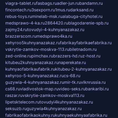
viagra-tablet.ru
fasbags.ru
adler-jun.ru
bandamn.ru
fincontech.ru
3sexporn.ru
1mus.ru
darksand.ru
rebus-toys.ru
minelab-msk.ru
alabuga-cityhotel.ru
medsprawo-4-ka.ru
2864420.ru
blagodarenie-spb.ru
zajmy24.ru
tovudyi-4-kuhnyanazakaz.ru
brazzerscom.ru
medsprawo4ka.ru
xehyroo5kuhnyanazakaz.ru
fabrikayfabrikaefabrika.ru
vskrytie-zamkov-moskva-113.ru
biletnadom.ru
zed-online.ru
pimchax.ru
brazzers-hd.ru
z-host.ru
kitubeu2kuhnyanazakaz.ru
naperekate.ru
kuhnyaofabrikaufabrik.ru
kitubeu-2-kuhnyanazakaz.ru
xehyroo-5-kuhnyanazakaz.ru
cs-68.ru
guzywia-4-kuhnyanazakaz.ru
mir-tk.ru
vlknrussia.ru
cs68.ru
vladivostok-map.ru
video-seks.ru
bankaribi.ru
raszar.ru
vskrytie-zamkov-moskva113.ru
lipetsktelecom.ru
tovudyi4kuhnyanazakaz.ru
seksuzb.ru
guzywia4kuhnyanazakaz.ru
fabrikaofabrikaokuhny.ru
kuhnyaekuhnyaafabrika.ru