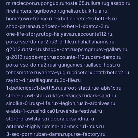
miraclecoon.ru
pongup.ru
hostel65.ru
liura.ru
glasspb.ru
firehunters.ru
gribowo.ru
gnalis.ru
bulkitula.ru
hometown-france.ru
1-xbeticricetc-1-xbetti-5.ru
shop-garena.ru
cricetc-1-xbetr-1-xbetcc-2.ru
one-life-story.ru
top-halyava.ru
accounts112.ru
poka-vse-doma-2.ru
3-d-file.ru
hahahaharms.ru
g2012.ru
tst-1.ru
shaggy-cat.ru
opsmgr.ru
ev-gallery.ru
g-2012.ru
ops-mgr.ru
accounts-112.ru
csm-demo.ru
poka-vse-doma2.ru
airgungames.ru
allseo-host.ru
tehosmotre.ru
varieta-yug.ru
cricetc1xbetr1xbetcc2.ru
raytor-d.ru
atillagunn.ru
3d-file.ru
1xbeticricetc1xbetti5.ru
uafoot-statti.ru
e-abis1c.ru
store-brawl-stars.ru
kts-services.ru
dark-sand.ru
sindika-01.ru
sp-life.ru
x-legion.ru
sib-archives.ru
e-abis-1-c.ru
sindika01.ru
venda-festival.ru
store-brawlstars.ru
dooraleksandria.ru
antenna-highly.ru
mine-lab-msk.ru
1-mus.ru
3-sex-porn.ru
ban-damn.ru
purse-factory.ru