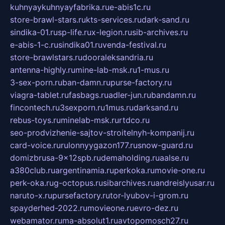
kuhnyaykuhnyayfabrika.ru
e-abis1c.ru
store-brawl-stars.ru
kts-services.ru
dark-sand.ru
sindika-01.ru
sp-life.ru
x-legion.ru
sib-archives.ru
e-abis-1-c.ru
sindika01.ru
venda-festival.ru
store-brawlstars.ru
dooraleksandria.ru
antenna-highly.ru
mine-lab-msk.ru
1-mus.ru
3-sex-porn.ru
ban-damn.ru
purse-factory.ru
viagra-tablet.ru
fasbags.ru
adler-jun.ru
bandamn.ru
fincontech.ru
3sexporn.ru
1mus.ru
darksand.ru
rebus-toys.ru
minelab-msk.ru
rtdco.ru
seo-prodvizhenie-sajtov-stroitelnyh-kompanij.ru
card-voice.ru
rulonnyygazon177.ru
snow-guard.ru
domizbrusa-9x12spb.ru
demaholding.ru
aalse.ru
a380club.ru
argentinamia.ru
perkoka.ru
movie-one.ru
perk-oka.ru
g-octopus.ru
sibarchives.ru
andreislyusar.ru
naruto-x.ru
pursefactory.ru
tor-lyubov-i-grom.ru
spayderhed-2022.ru
movieone.ru
evro-dez.ru
webamator.ru
ma-absolut1.ru
avtopomosch27.ru