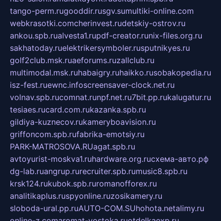
tango-perm.ru
gooddir.ru
sgv.su
multiki-online.com
webkrasotki.com
cherinvest.ru
detskiy-ostrov.ru
ankou.spb.ru
alvesta1.ru
pdf-creator.ru
nix-files.org.ru
sakhatoday.ru
elektrikersymboler.ru
sputnikyes.ru
golf2club.msk.ru
aeforums.ru
zallclub.ru
multimodal.msk.ru
habaigry.ru
haikko.ru
sobakopedia.ru
isz-fest.ru
ewnc.info
screensaver-clock.net.ru
volnav.spb.ru
comnat.ru
npf.net.ru
7bit.pp.ru
kalugatur.ru
tesiaes.ru
card.com.ru
kazanka.spb.ru
gildiya-kuznecov.ru
kameryboavision.ru
griffoncom.spb.ru
fabrika-emotsiy.ru
PARK-MATROSOVA.RU
agat.spb.ru
avtoyurist-moskva1.ru
hardware.org.ru
схема-авто.рф
dg-lab.ru
angrup.ru
recruiter.spb.ru
music8.spb.ru
krsk124.ru
kubok.spb.ru
romanofforex.ru
analitikaplus.ru
spyonline.ru
zosikamery.ru
sloboda-ural.pp.ru
AUTO-COM.SU
hohota.net
alimy.ru
online-z.com
aromat-vostoka.ru
otdelkaexp.ru