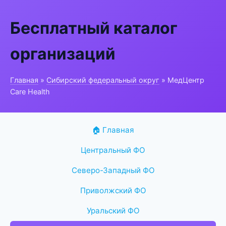
Бесплатный каталог
организаций
Главная
»
Сибирский федеральный округ
» МедЦентр
Care Health
🏠 Главная
Центральный ФО
Северо-Западный ФО
Приволжский ФО
Уральский ФО