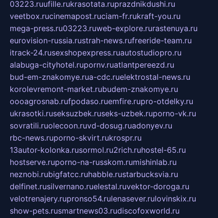
03223.ru
ufille.ru
krasotata.ru
prazdnikdushi.ru
veetbox.ru
cinemapost.ru
ciam-fr.ru
kraft-you.ru
mega-press.ru
03223.ru
web-explore.ru
rastenuya.ru
eurovision-russia.ru
strah-news.ru
freeride-team.ru
itrack-24.ru
sexshopexpress.ru
autostudiopro.ru
alabuga-cityhotel.ru
pornv.ru
atlantpereezd.ru
bud-em-znakomye.ru
a-cdc.ru
elektrostal-news.ru
korolevremont-market.ru
budem-znakomye.ru
oooagrosnab.ru
fpodaso.ru
emfire.ru
pro-otdelky.ru
ukrasotki.ru
seksuzbek.ru
seks-uzbek.ru
porno-vk.ru
sovratili.ru
olecoon.ru
vd-dosug.ru
adonyev.ru
rbc-news.ru
porno-skvirt.ru
krospr.ru
13autor-kolonka.ru
sormol.ru
2rich.ru
hostel-65.ru
hostserve.ru
porno-na-russkom.ru
mishinlab.ru
neznobi.ru
bigfatcc.ru
habble.ru
starbucksvia.ru
delfinet.ru
silvernano.ru
elestal.ru
vektor-doroga.ru
velotrenajery.ru
pronso54.ru
lenasever.ru
lovinskix.ru
show-pets.ru
smartnews03.ru
discofoxworld.ru