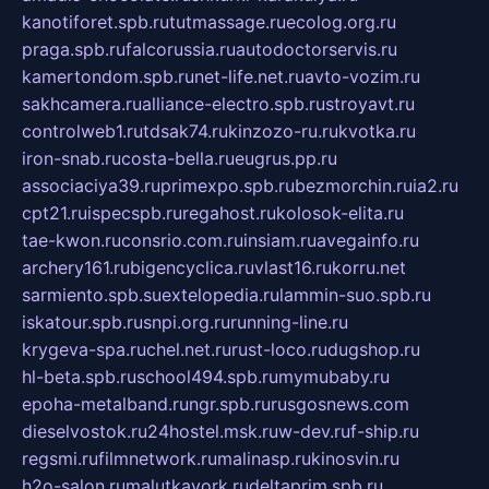
kanotiforet.spb.ru
tutmassage.ru
ecolog.org.ru
praga.spb.ru
falcorussia.ru
autodoctorservis.ru
kamertondom.spb.ru
net-life.net.ru
avto-vozim.ru
sakhcamera.ru
alliance-electro.spb.ru
stroyavt.ru
controlweb1.ru
tdsak74.ru
kinzozo-ru.ru
kvotka.ru
iron-snab.ru
costa-bella.ru
eugrus.pp.ru
associaciya39.ru
primexpo.spb.ru
bezmorchin.ru
ia2.ru
cpt21.ru
ispecspb.ru
regahost.ru
kolosok-elita.ru
tae-kwon.ru
consrio.com.ru
insiam.ru
avegainfo.ru
archery161.ru
bigencyclica.ru
vlast16.ru
korru.net
sarmiento.spb.su
extelopedia.ru
lammin-suo.spb.ru
iskatour.spb.ru
snpi.org.ru
running-line.ru
krygeva-spa.ru
chel.net.ru
rust-loco.ru
dugshop.ru
hl-beta.spb.ru
school494.spb.ru
mymubaby.ru
epoha-metalband.ru
ngr.spb.ru
rusgosnews.com
dieselvostok.ru
24hostel.msk.ru
w-dev.ru
f-ship.ru
regsmi.ru
filmnetwork.ru
malinasp.ru
kinosvin.ru
h2o-salon.ru
malutkayork.ru
deltaprim.spb.ru