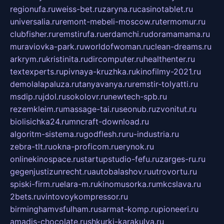
regionufa.ru
weiss-bet.ru
zaryna.ru
casinotablet.ru
universalia.ru
remont-mebeli-moscow.ru
termomur.ru
clubfisher.ru
remstirufa.ru
erdamchi.ru
doramamama.ru
muraviovka-park.ru
worldofwoman.ru
clean-dreams.ru
arkrym.ru
kristinita.ru
dircomputer.ru
healthenter.ru
textexperts.ru
pivnaya-kruzhka.ru
kinofilmy-2021.ru
demolalapaluza.ru
tanyavanya.ru
remstir-tolyatti.ru
msdip.ru
jdol.ru
sokolovr.ru
newtech-spb.ru
rezemkleim.ru
massage-tai.ru
seonub.ru
zvonitut.ru
biolisichka24.ru
mncraft-download.ru
algoritm-sistema.ru
godflesh.ru
ru-industria.ru
zebra-tlt.ru
okna-proficom.ru
erynok.ru
onlinekinospace.ru
startupstudio-fefu.ru
zarges-ru.ru
gegenjustizunrecht.ru
autobalashov.ru
utrovortu.ru
spiski-firm.ru
elara-m.ru
kinomusorka.ru
mkcslava.ru
2bets.ru
vintovoykompressor.ru
birminghamvsfulham.ru
sarmat-komp.ru
pioneeri.ru
amadis-chocolate.ru
shkurki-karakulya.ru