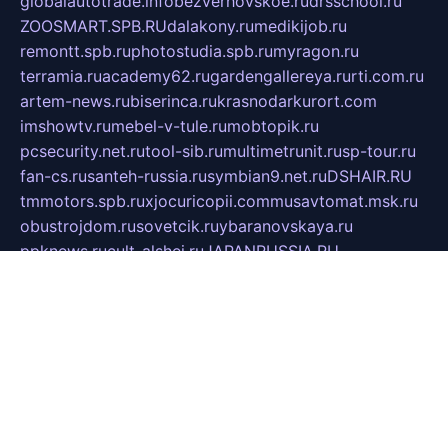
globalautotrade.info
bezverhovskoe.ru
drsschool.ru
ZOOSMART.SPB.RU
dalakony.ru
medikijob.ru
remontt.spb.ru
photostudia.spb.ru
myragon.ru
terramia.ru
academy62.ru
gardengallereya.ru
rti.com.ru
artem-news.ru
biserinca.ru
krasnodarkurort.com
imshowtv.ru
mebel-v-tule.ru
mobtopik.ru
pcsecurity.net.ru
tool-sib.ru
multimetrunit.ru
sp-tour.ru
fan-cs.ru
santeh-russia.ru
symbian9.net.ru
DSHAIR.RU
tmmotors.spb.ru
xjocuricopii.com
musavtomat.msk.ru
obustrojdom.ru
sovetcik.ru
ybaranovskaya.ru
ppknews.ru
cult-alshei.ru
JAPANRUSSIA.RU
proekciyamebel.ru
imper-finans.ru
rim.org.ru
glamourai.ru
brassminus.ru
zabor-pro.ru
ftn.pp.ru
dorogoe58.ru
laimengpacker.ru
kuzova-zapchasti.ru
sageerp.ru
taxodrom.ru
dsrazvitie.ru
hardcity.net.ru
ratinghomegames.ru
topservice25.ru
gubernyan.ru
gtglasslined.ru
ii4.ru
tssport.spb.ru
andorra24.com
blackwallstreet.ru
oboimos.ru
optim-doors.com.ru