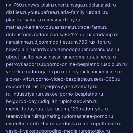
nv-750.ru
news-plain.ru
nertansaga.ru
delanalad.ru
dizfiles.ru
youtubefree.ru
aria-family.ru
roadli.ru
planeta-samara.ru
mysmartbuy.ru
matrasy-kemerovo.ru
ashanet.ru
trade-farm.ru
dotcustoms.ru
domizbrusa9x12spb.ru
autodamp.ru
narasimha.ru
djcommodities.ru
nv750.ru
x-ton.ru
newsplain.ru
cardvoice.ru
modopaper.ru
manunae.ru
gbget.ru
alfeihavsalnassr.ru
madoma.ru
tajuncos.ru
petrovkasports.ru
porno-online-besplatno.ru
splclub.ru
york-life.ru
doroga-expo.ru
ribery.ru
cleanmedicine.ru
slovar-ivrit.ru
porno-video-besplatno.ru
seks-365.ru
ovucontrol.ru
sloty-igrovyye-avtomaty.ru
ru-industriya.ru
russkoe-porno-besplatno.ru
belgorod-day.ru
digilith.ru
pichkurovlab.ru
medic-today.ru
taksu.ru
comp123.ru
don-ykt.ru
teensvoice.ru
imgsharing.ru
domashnee-porno.ru
eva-elfie.ru
foto-tur.ru
biz-doska.ru
metropoltravel.ru
veslo-i-yakor.ru
borodino-media.ru
rostotsky.ru