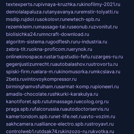
textexperts.ru
pivnaya-kruzhka.ru
kinofilmy-2021.ru
demolalapaluza.ru
tanyavanya.ru
remstir-tolyatti.ru
msdip.ru
jdol.ru
sokolovr.ru
newtech-spb.ru
rezemkleim.ru
massage-tai.ru
seonub.ru
zvonitut.ru
biolisichka24.ru
mncraft-download.ru
algoritm-sistema.ru
godflesh.ru
ru-industria.ru
zebra-tlt.ru
okna-proficom.ru
erynok.ru
onlinekinospace.ru
startupstudio-fefu.ru
zarges-ru.ru
gegenjustizunrecht.ru
autobalashov.ru
utrovortu.ru
spiski-firm.ru
elara-m.ru
kinomusorka.ru
mkcslava.ru
2bets.ru
vintovoykompressor.ru
birminghamvsfulham.ru
sarmat-komp.ru
pioneeri.ru
amadis-chocolate.ru
shkurki-karakulya.ru
kanotiforet.spb.ru
tutmassage.ru
ecolog.org.ru
praga.spb.ru
falcorussia.ru
autodoctorservis.ru
kamertondom.spb.ru
net-life.net.ru
avto-vozim.ru
sakhcamera.ru
alliance-electro.spb.ru
stroyavt.ru
controlweb1.ru
tdsak74.ru
kinzozo-ru.ru
kvotka.ru