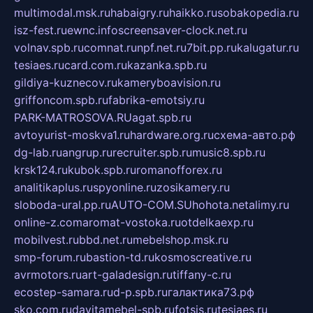
multimodal.msk.ru
habaigry.ru
haikko.ru
sobakopedia.ru
isz-fest.ru
ewnc.info
screensaver-clock.net.ru
volnav.spb.ru
comnat.ru
npf.net.ru
7bit.pp.ru
kalugatur.ru
tesiaes.ru
card.com.ru
kazanka.spb.ru
gildiya-kuznecov.ru
kameryboavision.ru
griffoncom.spb.ru
fabrika-emotsiy.ru
PARK-MATROSOVA.RU
agat.spb.ru
avtoyurist-moskva1.ru
hardware.org.ru
схема-авто.рф
dg-lab.ru
angrup.ru
recruiter.spb.ru
music8.spb.ru
krsk124.ru
kubok.spb.ru
romanofforex.ru
analitikaplus.ru
spyonline.ru
zosikamery.ru
sloboda-ural.pp.ru
AUTO-COM.SU
hohota.net
alimy.ru
online-z.com
aromat-vostoka.ru
otdelkaexp.ru
mobilvest.ru
bbd.net.ru
mebelshop.msk.ru
smp-forum.ru
bastion-td.ru
kosmoscreative.ru
avrmotors.ru
art-galadesign.ru
tiffany-c.ru
ecostep-samara.ru
d-p.spb.ru
галактика73.рф
sko.com.ru
davitamebel-spb.ru
fotsis.ru
tesiaes.ru