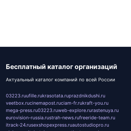
Бесплатный каталог организаций
Актуальный каталог компаний по всей России
03223.ru
ufille.ru
krasotata.ru
prazdnikdushi.ru
veetbox.ru
cinemapost.ru
ciam-fr.ru
kraft-you.ru
mega-press.ru
03223.ru
web-explore.ru
rastenuya.ru
eurovision-russia.ru
strah-news.ru
freeride-team.ru
itrack-24.ru
sexshopexpress.ru
autostudiopro.ru