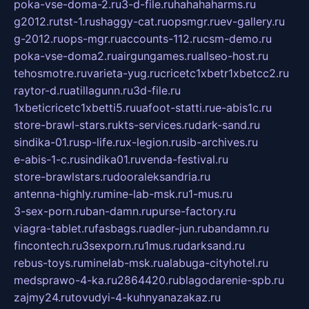
poka-vse-doma-2.ru
3-d-file.ru
hahahaharms.ru
g2012.ru
tst-1.ru
shaggy-cat.ru
opsmgr.ru
ev-gallery.ru
g-2012.ru
ops-mgr.ru
accounts-112.ru
csm-demo.ru
poka-vse-doma2.ru
airgungames.ru
allseo-host.ru
tehosmotre.ru
varieta-yug.ru
cricetc1xbetr1xbetcc2.ru
raytor-d.ru
atillagunn.ru
3d-file.ru
1xbeticricetc1xbetti5.ru
uafoot-statti.ru
e-abis1c.ru
store-brawl-stars.ru
kts-services.ru
dark-sand.ru
sindika-01.ru
sp-life.ru
x-legion.ru
sib-archives.ru
e-abis-1-c.ru
sindika01.ru
venda-festival.ru
store-brawlstars.ru
dooraleksandria.ru
antenna-highly.ru
mine-lab-msk.ru
1-mus.ru
3-sex-porn.ru
ban-damn.ru
purse-factory.ru
viagra-tablet.ru
fasbags.ru
adler-jun.ru
bandamn.ru
fincontech.ru
3sexporn.ru
1mus.ru
darksand.ru
rebus-toys.ru
minelab-msk.ru
alabuga-cityhotel.ru
medsprawo-4-ka.ru
2864420.ru
blagodarenie-spb.ru
zajmy24.ru
tovudyi-4-kuhnyanazakaz.ru