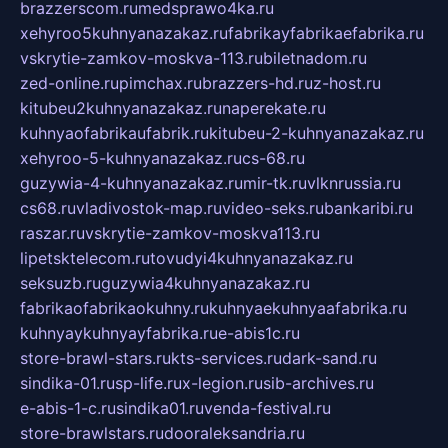
brazzerscom.ru
medsprawo4ka.ru
xehyroo5kuhnyanazakaz.ru
fabrikayfabrikaefabrika.ru
vskrytie-zamkov-moskva-113.ru
biletnadom.ru
zed-online.ru
pimchax.ru
brazzers-hd.ru
z-host.ru
kitubeu2kuhnyanazakaz.ru
naperekate.ru
kuhnyaofabrikaufabrik.ru
kitubeu-2-kuhnyanazakaz.ru
xehyroo-5-kuhnyanazakaz.ru
cs-68.ru
guzywia-4-kuhnyanazakaz.ru
mir-tk.ru
vlknrussia.ru
cs68.ru
vladivostok-map.ru
video-seks.ru
bankaribi.ru
raszar.ru
vskrytie-zamkov-moskva113.ru
lipetsktelecom.ru
tovudyi4kuhnyanazakaz.ru
seksuzb.ru
guzywia4kuhnyanazakaz.ru
fabrikaofabrikaokuhny.ru
kuhnyaekuhnyaafabrika.ru
kuhnyaykuhnyayfabrika.ru
e-abis1c.ru
store-brawl-stars.ru
kts-services.ru
dark-sand.ru
sindika-01.ru
sp-life.ru
x-legion.ru
sib-archives.ru
e-abis-1-c.ru
sindika01.ru
venda-festival.ru
store-brawlstars.ru
dooraleksandria.ru