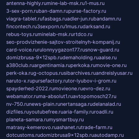
antenna-highly.ru
mine-lab-msk.ru
1-mus.ru
3-sex-porn.ru
ban-damn.ru
purse-factory.ru
viagra-tablet.ru
fasbags.ru
adler-jun.ru
bandamn.ru
fincontech.ru
3sexporn.ru
1mus.ru
darksand.ru
rebus-toys.ru
minelab-msk.ru
rtdco.ru
seo-prodvizhenie-sajtov-stroitelnyh-kompanij.ru
card-voice.ru
rulonnyygazon177.ru
snow-guard.ru
domizbrusa-9x12spb.ru
demaholding.ru
aalse.ru
a380club.ru
argentinamia.ru
perkoka.ru
movie-one.ru
perk-oka.ru
g-octopus.ru
sibarchives.ru
andreislyusar.ru
naruto-x.ru
pursefactory.ru
tor-lyubov-i-grom.ru
spayderhed-2022.ru
movieone.ru
evro-dez.ru
webamator.ru
ma-absolut1.ru
avtopomosch27.ru
nv-750.ru
news-plain.ru
nertansaga.ru
delanalad.ru
dizfiles.ru
youtubefree.ru
aria-family.ru
roadli.ru
planeta-samara.ru
mysmartbuy.ru
matrasy-kemerovo.ru
ashanet.ru
trade-farm.ru
dotcustoms.ru
domizbrusa9x12spb.ru
autodamp.ru