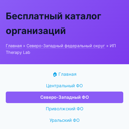
Бесплатный каталог
организаций
Главная
»
Северо-Западный федеральный округ
» ИП
Therapy Lab
🏠 Главная
Центральный ФО
Северо-Западный ФО
Приволжский ФО
Уральский ФО