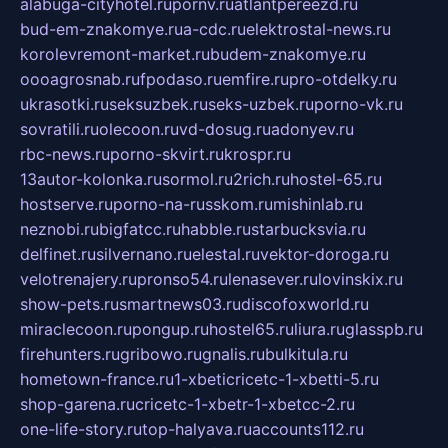
alabuga-cityhotel.ru
pornv.ru
atlantpereezd.ru
bud-em-znakomye.ru
a-cdc.ru
elektrostal-news.ru
korolevremont-market.ru
budem-znakomye.ru
oooagrosnab.ru
fpodaso.ru
emfire.ru
pro-otdelky.ru
ukrasotki.ru
seksuzbek.ru
seks-uzbek.ru
porno-vk.ru
sovratili.ru
olecoon.ru
vd-dosug.ru
adonyev.ru
rbc-news.ru
porno-skvirt.ru
krospr.ru
13autor-kolonka.ru
sormol.ru
2rich.ru
hostel-65.ru
hostserve.ru
porno-na-russkom.ru
mishinlab.ru
neznobi.ru
bigfatcc.ru
habble.ru
starbucksvia.ru
delfinet.ru
silvernano.ru
elestal.ru
vektor-doroga.ru
velotrenajery.ru
pronso54.ru
lenasever.ru
lovinskix.ru
show-pets.ru
smartnews03.ru
discofoxworld.ru
miraclecoon.ru
pongup.ru
hostel65.ru
liura.ru
glasspb.ru
firehunters.ru
gribowo.ru
gnalis.ru
bulkitula.ru
hometown-france.ru
1-xbeticricetc-1-xbetti-5.ru
shop-garena.ru
cricetc-1-xbetr-1-xbetcc-2.ru
one-life-story.ru
top-halyava.ru
accounts112.ru