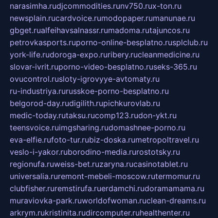
narasimha.ru
djcommodities.ru
nv750.ru
x-ton.ru
newsplain.ru
cardvoice.ru
modopaper.ru
manunae.ru
gbget.ru
alfeihavsalnassr.ru
madoma.ru
tajuncos.ru
petrovkasports.ru
porno-online-besplatno.ru
splclub.ru
york-life.ru
doroga-expo.ru
ribery.ru
cleanmedicine.ru
slovar-ivrit.ru
porno-video-besplatno.ru
seks-365.ru
ovucontrol.ru
sloty-igrovyye-avtomaty.ru
ru-industriya.ru
russkoe-porno-besplatno.ru
belgorod-day.ru
digilith.ru
pichkurovlab.ru
medic-today.ru
taksu.ru
comp123.ru
don-ykt.ru
teensvoice.ru
imgsharing.ru
domashnee-porno.ru
eva-elfie.ru
foto-tur.ru
biz-doska.ru
metropoltravel.ru
veslo-i-yakor.ru
borodino-media.ru
rostotsky.ru
regionufa.ru
weiss-bet.ru
zaryna.ru
casinotablet.ru
universalia.ru
remont-mebeli-moscow.ru
termomur.ru
clubfisher.ru
remstirufa.ru
erdamchi.ru
doramamama.ru
muraviovka-park.ru
worldofwoman.ru
clean-dreams.ru
arkrym.ru
kristinita.ru
dircomputer.ru
healthenter.ru