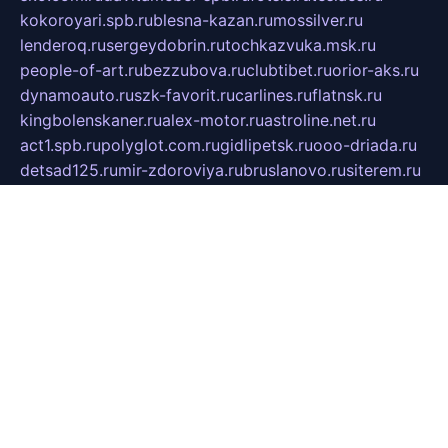
kokoroyari.spb.ru
blesna-kazan.ru
mossilver.ru
lenderoq.ru
sergeydobrin.ru
tochkazvuka.msk.ru
people-of-art.ru
bezzubova.ru
clubtibet.ru
orior-aks.ru
dynamoauto.ru
szk-favorit.ru
carlines.ru
flatnsk.ru
kingbolenskaner.ru
alex-motor.ru
astroline.net.ru
act1.spb.ru
polyglot.com.ru
gidlipetsk.ru
ooo-driada.ru
detsad125.ru
mir-zdoroviya.ru
bruslanovo.ru
siterem.ru
council.spb.ru
лодкипатриот.рф
kafekolizey.ru
iclub.net.ru
gazon-easy.ru
sugarepilekb.ru
grinox.ru
pylesostineco.ru
msts-ozarenie.ru
kameryjooan.ru
artemovskij.ru
dopler.spb.ru
aid70.ru
metall-perm.ru
ndm.msk.ru
ratingzooshop.ru
apiaccess.ru
globalautotrade.info
bezverhovskoe.ru
drsschool.ru
ZOOSMART.SPB.RU
dalakony.ru
medikijob.ru
remontt.spb.ru
photostudia.spb.ru
myragon.ru
terramia.ru
academy62.ru
gardengallereya.ru
rti.com.ru
artem-news.ru
biserinca.ru
krasnodarkurort.com
imshowtv.ru
mebel-v-tule.ru
mobtopik.ru