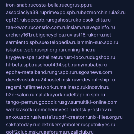
iron-snab.ru
costa-bella.ru
eugrus.pp.ru
associaciya39.ru
primexpo.spb.ru
bezmorchin.ru
ia2.ru
cpt21.ru
ispecspb.ru
regahost.ru
kolosok-elita.ru
tae-kwon.ru
consrio.com.ru
insiam.ru
avegainfo.ru
archery161.ru
bigencyclica.ru
vlast16.ru
korru.net
sarmiento.spb.su
extelopedia.ru
lammin-suo.spb.ru
iskatour.spb.ru
snpi.org.ru
running-line.ru
krygeva-spa.ru
chel.net.ru
rust-loco.ru
dugshop.ru
hl-beta.spb.ru
school494.spb.ru
mymubaby.ru
epoha-metalband.ru
ngr.spb.ru
rusgosnews.com
dieselvostok.ru
24hostel.msk.ru
w-dev.ru
f-ship.ru
regsmi.ru
filmnetwork.ru
malinasp.ru
kinosvin.ru
h2o-salon.ru
malutkayork.ru
deltaprim.spb.ru
tango-perm.ru
gooddir.ru
sgv.su
multiki-online.com
webkrasotki.com
cherinvest.ru
detskiy-ostrov.ru
ankou.spb.ru
alvesta1.ru
pdf-creator.ru
nix-files.org.ru
sakhatoday.ru
elektrikersymboler.ru
sputnikyes.ru
golf2club.msk.ru
aeforums.ru
zallclub.ru